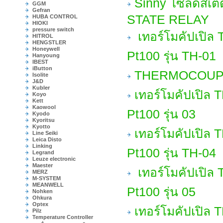
Sinny โซลิดสเ
GGM
Gefran
STATE RELAY
HUBA CONTROL
HIOKI
pressure switch
เทอร์โมคัปเปิล
HITROL
HENGSTLER
Honeywell
Pt100 รุ่น TH-01
Hanyoung
IBEST
iButton
THERMOCOUPLE 
Isolite
J&D
Kubler
เทอร์โมคัปเปิล
Koyo
Kett
Kaowool
Pt100 รุ่น 03
Kyodo
Kyoritsu
Kyotto
เทอร์โมคัปเปิล
Line Seiki
Leica Disto
Linking
Pt100 รุ่น TH-04
Legrand
Leuze electronic
Maester
เทอร์โมคัปเปิล
MERZ
M-SYSTEM
MEANWELL
Pt100 รุ่น 05
Nohken
Ohkura
Optex
เทอร์โมคัปเปิล
Pilz
Temperature Controller