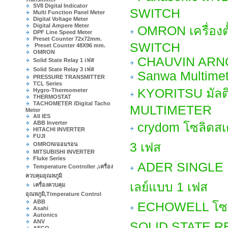
SV8 Digital Indicator
SWITCH
Multi Function Panel Meter
Digital Voltage Meter
Digital Ampere Meter
OMRON เครื่องต
DPF Line Speed Meter
Preset Counter 72x72mm.
SWITCH
Preset Counter 48X96 mm.
OMRON
CHAUVIN ARN
Solid State Relay 1 เฟส
Solid State Relay 3 เฟส
Sanwa Multimet
PRESSURE TRANSMITTER
TCL Series
KYORITSU มัลต
Hygro-Thermometer
THERMOSTAT
TACHOMETER /Digital Tacho
MULTIMETER
Meter
All IES
ABB Inverter
crydom โซลิดสเ
HITACHI INVERTER
FUJI
3 เฟส
OMRON/ออมรอน
MITSUBISHI INVERTER
Fluke Series
ADER SINGLE 
Temperature Controller ,เครื่อง
ควบคุมอุณหภูมิ
เลย์แบบ 1 เฟส
เครื่องควบคุม
อุณหภูมิ,Ttmperature Control
ABB
ECHOWELL โซลิ
Asahi
Autonics
ANV
SOLID STATE RE