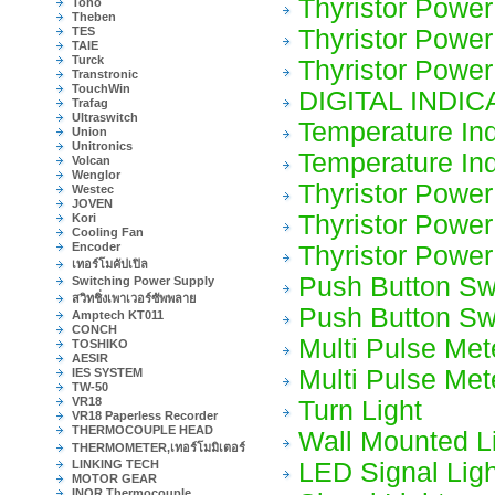
Thyristor Power
Toho
Theben
TES
Thyristor Power
TAIE
Turck
Thyristor Power
Transtronic
TouchWin
DIGITAL INDI
Trafag
Ultraswitch
Temperature Ind
Union
Unitronics
Temperature Ind
Volcan
Wenglor
Thyristor Power
Westec
JOVEN
Thyristor Power
Kori
Cooling Fan
Encoder
Thyristor Power
เทอร์โมคัปเปิล
Push Button Sw
Switching Power Supply
สวิทชิ่งเพาเวอร์ซัพพลาย
Push Button Sw
Amptech KT011
CONCH
Multi Pulse Met
TOSHIKO
AESIR
Multi Pulse Met
IES SYSTEM
TW-50
VR18
Turn Light
VR18 Paperless Recorder
THERMOCOUPLE HEAD
Wall Mounted L
THERMOMETER,เทอร์โมมิเตอร์
LINKING TECH
LED Signal Ligh
MOTOR GEAR
INOR Thermocouple