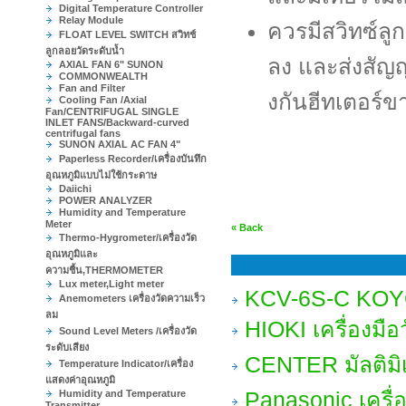
Digital Temperature Controller
Relay Module
ควรมีสวิทซ์ลู
FLOAT LEVEL SWITCH สวิทช์
ลูกลอยวัดระดับน้ำ
ลง และส่งสัญญา
AXIAL FAN 6" SUNON
COMMONWEALTH
Fan and Filter
งกันฮีทเตอร์ข
Cooling Fan /Axial
Fan/CENTRIFUGAL SINGLE
INLET FANS/Backward-curved
centrifugal fans
SUNON AXIAL AC FAN 4"
Paperless Recorder/เครื่องบันทึก
อุณหภูมิแบบไม่ใช้กระดาษ
Daiichi
POWER ANALYZER
Humidity and Temperature
Meter
« Back
Thermo-Hygrometer/เครื่องวัด
อุณหภูมิและ
ความชื้น,THERMOMETER
Lux meter,Light meter
KCV-6S-C KOYO 
Anemometers เครื่องวัดความเร็ว
ลม
HIOKI เครื่องมือ
Sound Level Meters /เครื่องวัด
ระดับเสียง
CENTER มัลติม
Temperature Indicator/เครื่อง
แสดงค่าอุณหภูมิ
Humidity and Temperature
Panasonic เครื่
Transmitter