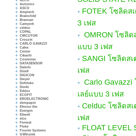
AECO
Autonics
ASCO
FOTEK โซลิดสเต
Amptech
Brainchild
Brannan
3 เฟส
Camyork
celduc
COPAL
OMRON โซลิดสเต
CIRCUTOR
Crouzet
CARLO GAVAZZI
แบบ 3 เฟส
Calex
Center
Cikachi
SANGI โซลิดสเต
Cosmotec
DATASENSOR
Daiichi
เฟส
Dixell
DIGICON
Dwyer
Carlo Gavazzi 
Defelsko
Denki
Eddox
เลย์แบบ 3 เฟส
ECOFIT
EROELECTRONIC
ebmpapst
Celduc โซลิดสเ
Efector ifm
Exergen
Eliwell
เฟส
elco
Fenwal
FLOAT LEVEL
Fluke
Fourier Systems
GWInstek