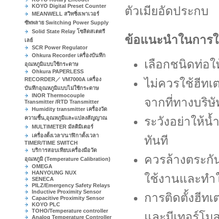
KOYO Digital Preset Counter
ตัวเมียอัดประกบ
MEANWELL สวิทชิ่งเพาเวอร์
ซัพพลาย Switching Power Supply
Solid State Relay โซลิดสเตตรี
ข้อแนะนำในการใ
เลย์
SCR Power Regulator
Ohkura Recorder เครื่องบันทึก
เลือกชนิดท่อใ
อุณหภูมิแบบใช้กระดาษ
Ohkura PAPERLESS
RECORDER／ VM7000A เครื่อง
ไม่ควรใช้ฮีทเ
บันทึกอุณหภูมิแบบไม่ใช้กระดาษ
INOR Thermocouple
จากที่ทางบริ
Transmitter /RTD Transmitter
Humidity transmitter เครื่องวัด
ความชื้น,อุณหภูมิและแปลงสัญญาณ
ระวังอย่าให้น
MULTIMETER มัลติมิเตอร์
เครื่องตั้งเวลา/นาฬิกาตั้งเวลา
ทันที
TIMER/TIME SWITCH
บริการสอบเทียบเครื่องมือวัด
ควรล้างตระกันท
อุณหภูมิ (Temperature Calibration)
OMEGA
HANYOUNG NUX
ใช้งานและทำใ
SENECA
PILZ/Emergency Safety Relays
Inductive Proximity Sensor
การติดตั้งฮีทเ
Capacitive Proximity Sensor
KOYO PLC
TOHO/Temperature controller
และมีเทอร์โม
Analog Temperature Controller