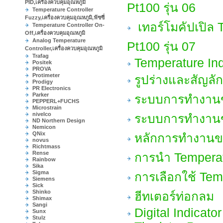
PID,เครื่องควบคุมอุณหภูมิ
Pt100 รุ่น 06
Temperature Controller
Fuzzy,เครื่องควบคุมอุณหภูมิ,ฟัซซี่
เทอร์โมคัปเปิล
Temperature Controller On-
Off,เครื่องควบคุมอุณหภูมิ
Analog Temperature
Pt100 รุ่น 07
Controller,เครื่องควบคุมอุณหภูมิ
Trafag
Temperature Ind
Positek
PROVA
Protimeter
รูปร่างและสัญลั
Prodigy
PR Electronics
Parker
ระบบการทำงานขอ
PEPPERL+FUCHS
Microstrain
nivelco
ระบบการทำงานขอ
ND Northern Design
Nemicon
QNix
หลักการทำงานขอ
novus
Richtmass
Rense
การนำ Temperat
Rainbow
Sika
Sigma
การเลือกใช้ Tem
Siemens
Sick
Shinko
ฮีทเตอร์ท่อกลม
Shimax
Sangi
Digital Indicato
Sunx
Stulz