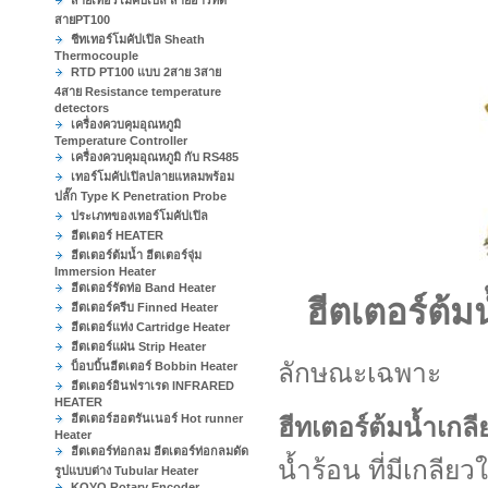
สายเทอร์โมคัปเปิล สายอาร์ทีดี
สายPT100
ชีทเทอร์โมคัปเปิล Sheath
Thermocouple
RTD PT100 แบบ 2สาย 3สาย
4สาย Resistance temperature
detectors
เครื่องควบคุมอุณหภูมิ
Temperature Controller
เครื่องควบคุมอุณหภูมิ กับ RS485
เทอร์โมคัปเปิลปลายแหลมพร้อม
ปลั๊ก Type K Penetration Probe
ประเภทของเทอร์โมคัปเปิล
ฮีตเตอร์ HEATER
ฮีตเตอร์ต้มน้ำ ฮีตเตอร์จุ่ม
Immersion Heater
ฮีตเตอร์รัดท่อ Band Heater
ฮีตเตอร์ต้ม
ฮีตเตอร์ครีบ Finned Heater
ฮีตเตอร์แท่ง Cartridge Heater
ฮีตเตอร์แผ่น Strip Heater
ลักษณะเฉพาะ
บ็อบบิ้นฮีตเตอร์ Bobbin Heater
ฮีตเตอร์อินฟราเรด INFRARED
HEATER
ฮีตเตอร์ฮอตรันเนอร์ Hot runner
ฮีทเตอร์ต้มน้ำเก
Heater
ฮีตเตอร์ท่อกลม ฮีตเตอร์ท่อกลมดัด
น้ำร้อน ที่มีเกลีย
รูปแบบต่าง Tubular Heater
KOYO Rotary Encoder