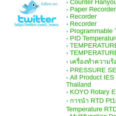
Counter Hanyo
Paper Recorder
Recorder
Recorder
Programmable T
PID Temperature
TEMPERATUR
TEMPERATUR
เครื่องทำความร้
PRESSURE S
All Product IES
Thailand
KOYO Rotary E
การนำ RTD Pt10
Temperature RT