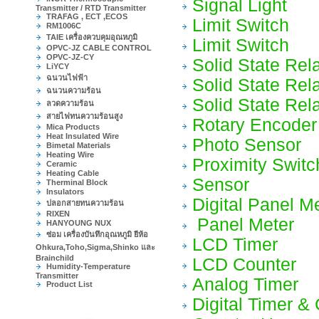
Signal Light
Transmitter / RTD Transmitter
TRAFAG , ECT ,ECOS
Limit Switch
RM1006C
TAIE เครื่องควบคุมอุณหภูมิ
Limit Switch
OPVC-JZ CABLE CONTROL
OPVC-JZ-CY
Solid State Rel
LiYCY
ฉนวนไฟฟ้า
Solid State Rel
ฉนวนความร้อน
Solid State Rel
ลวดความร้อน
สายไฟทนความร้อนสูง
Rotary Encoder
Mica Products
Heat Insulated Wire
Photo Sensor
Bimetal Materials
Heating Wire
Proximity Switc
Ceramic
Heating Cable
Sensor
Therminal Block
Insulators
Digital Panel M
ปลอกสายทนความร้อน
RIXEN
Panel Meter
HANYOUNG NUX
ซ่อม เครื่องบันทึกอุณหภูมิ ยีห้อ
LCD Timer
Ohkura,Toho,Sigma,Shinko และ
Brainchild
LCD Counter
Humidity-Temperature
Transmitter
Analog Timer
Product List
Digital Timer & 