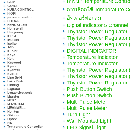
การนำ Temperature Contro
GGM
Gefran
การเลือกใช้ Temperature Co
HUBA CONTROL
HIOKI
ฮีทเตอร์ท่อกลม
pressure switch
HITROL
Digital Indicator 5 Channel
HENGSTLER
Honeywell
Thyristor Power Regulator
Hanyoung
IBEST
Thyristor Power Regulator 
iButton
Thyristor Power Regulator 
Isolite
J&D
DIGITAL INDICATOR
Kubler
Koyo
Temperature Indicator
Kett
Temperature Indicator
Kaowool
Kyodo
Thyristor Power Regulator 
Kyoritsu
Kyotto
Thyristor Power Regulator 
Line Seiki
Leica Disto
Thyristor Power Regulator
Linking
Push Button Switch
Legrand
Leuze electronic
Push Button Switch
Maester
MERZ
Multi Pulse Meter
M-SYSTEM
Multi Pulse Meter
MEANWELL
Nohken
Turn Light
Ohkura
Optex
Wall Mounted Light
Pilz
LED Signal Light
Temperature Controller