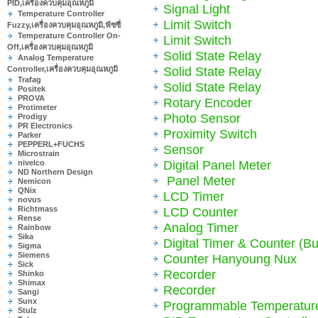
PID,เครื่องควบคุมอุณหภูมิ
Signal Light
Temperature Controller
Limit Switch
Fuzzy,เครื่องควบคุมอุณหภูมิ,ฟัซซี่
Temperature Controller On-
Limit Switch
Off,เครื่องควบคุมอุณหภูมิ
Solid State Relay
Analog Temperature
Solid State Relay
Controller,เครื่องควบคุมอุณหภูมิ
Trafag
Solid State Relay
Positek
PROVA
Rotary Encoder
Protimeter
Photo Sensor
Prodigy
PR Electronics
Proximity Switch
Parker
PEPPERL+FUCHS
Sensor
Microstrain
Digital Panel Meter
nivelco
ND Northern Design
Panel Meter
Nemicon
QNix
LCD Timer
novus
Richtmass
LCD Counter
Rense
Analog Timer
Rainbow
Sika
Digital Timer & Counter (Bu
Sigma
Siemens
Counter Hanyoung Nux
Sick
Recorder
Shinko
Shimax
Recorder
Sangi
Sunx
Programmable Temperature
Stulz