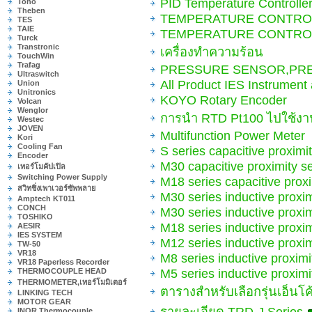
PID Temperature Controlle
Toho
Theben
TEMPERATURE CONTRO
TES
TAIE
TEMPERATURE CONTRO
Turck
Transtronic
เครื่องทำความร้อน
TouchWin
Trafag
PRESSURE SENSOR,PR
Ultraswitch
All Product IES Instrument
Union
Unitronics
KOYO Rotary Encoder
Volcan
Wenglor
การนำ RTD Pt100 ไปใช้งา
Westec
JOVEN
Multifunction Power Meter
Kori
Cooling Fan
S series capacitive proximi
Encoder
M30 capacitive proximity 
เทอร์โมคัปเปิล
Switching Power Supply
M18 series capacitive pro
สวิทชิ่งเพาเวอร์ซัพพลาย
M30 series inductive prox
Amptech KT011
CONCH
M30 series inductive prox
TOSHIKO
M18 series inductive prox
AESIR
IES SYSTEM
M12 series inductive prox
TW-50
VR18
M8 series inductive proxi
VR18 Paperless Recorder
M5 series inductive proxi
THERMOCOUPLE HEAD
THERMOMETER,เทอร์โมมิเตอร์
ตารางสำหรับเลือกรุ่นเอ็นโค
LINKING TECH
MOTOR GEAR
รายละเอียด TRD-J Series
INOR Thermocouple