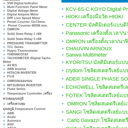
SV8 Digital Indicator
Multi Function Panel Meter
KCV-6S-C KOYO Digital Pr
Digital Voltage Meter
Digital Ampere Meter
HIOKI เครื่องมือวัด HIOKI
DPF Line Speed Meter
Preset Counter 72x72mm.
CENTER มัลติมิเตอร์แบบด
Preset Counter 48X96 mm.
OMRON
Panasonic เครื่องตั้งเวลา
Solid State Relay 1 เฟส
Solid State Relay 3 เฟส
OMRON เครื่องตั้งเวลา/นา
PRESSURE TRANSMITTER
TCL Series
CHAUVIN ARNOUX
Hygro-Thermometer
Sanwa Multimeter
THERMOSTAT
TACHOMETER /Digital Tacho
KYORITSU มัลติมิเตอร์
Meter
All IES
ABB Inverter
crydom โซลิดสเตตรีเลย์แบ
HITACHI INVERTER
FUJI
ADER SINGLE PHASE SOLI
OMRON/ออมรอน
MITSUBISHI INVERTER
ECHOWELL โซลิดสเตตรีเล
Fluke Series
Temperature Controller ,เครื่อง
FOTEK โซลิดสเตตรีเลย์แบบ
ควบคุมอุณหภูมิ
OMRON โซลิดสเตตรีเลย์แบ
เครื่องควบคุม
อุณหภูมิ,Ttmperature Control
SANGI โซลิดสเตตรีเลย์แบบ
ABB
Asahi
Carlo Gavazzi โซลิดสเตตร
Autonics
ANV