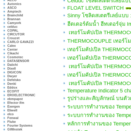
Celduc โซลิดสเตตรีเลย์แบ
AECO
Autonics
FLOAT LEVEL SWITCH
ASCO
Amptech
Sinny โซลิดสเตตรีเลย์แ
Brainchild
Brannan
ฮีตเตอร์ต้มน้ำ ฮีทเตอร์จุ่ม
Camyork
celduc
COPAL
เทอร์โมคัปเปิล THERMOCOU
CIRCUTOR
Crouzet
THERMOCOUPLE เทอร์โมคัป
CARLO GAVAZZI
Calex
เทอร์โมคัปเปิล THERMOCOU
Center
Cikachi
เทอร์โมคัปเปิล THERMOCOU
Cosmotec
DATASENSOR
Daiichi
เทอร์โมคัปเปิล THERMOCOU
Dixell
DIGICON
เทอร์โมคัปเปิล THERMOCOU
Dwyer
Defelsko
เทอร์โมคัปเปิล THERMOCOU
Denki
Eddox
Temperature Indicator 5 ch
ECOFIT
EROELECTRONIC
รูปร่างและสัญลักษณ์ บนตัว
ebmpapst
Efector ifm
ระบบการทำงานของ Tempera
Exergen
Eliwell
ระบบการทำงานของ Tempera
elco
Fenwal
Fluke
หลักการทำงานของ Temperat
Fourier Systems
GWInstek