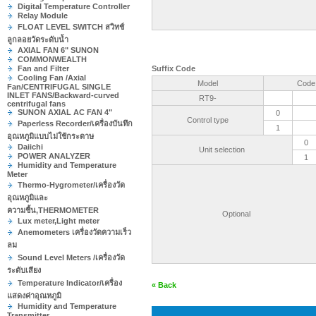
Digital Temperature Controller
Relay Module
FLOAT LEVEL SWITCH สวิทช์
ลูกลอยวัดระดับน้ำ
AXIAL FAN 6" SUNON
COMMONWEALTH
Fan and Filter
Suffix Code
Cooling Fan /Axial
Model
Code
Fan/CENTRIFUGAL SINGLE
INLET FANS/Backward-curved
RT9-
centrifugal fans
SUNON AXIAL AC FAN 4"
0
Control type
Paperless Recorder/เครื่องบันทึก
1
อุณหภูมิแบบไม่ใช้กระดาษ
0
Daiichi
Unit selection
POWER ANALYZER
1
Humidity and Temperature
Meter
Thermo-Hygrometer/เครื่องวัด
อุณหภูมิและ
ความชื้น,THERMOMETER
Optional
Lux meter,Light meter
Anemometers เครื่องวัดความเร็ว
ลม
Sound Level Meters /เครื่องวัด
ระดับเสียง
Temperature Indicator/เครื่อง
« Back
แสดงค่าอุณหภูมิ
Humidity and Temperature
Transmitter