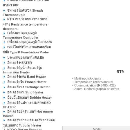
สายเทอร์โมคัปเปิล สายอาร์ทีดี
สายPT100
ชีทเทอร์โมคัปเปิล Sheath
Thermocouple
RTD PT100 แบบ 2สาย 3สาย
4สาย Resistance temperature
detectors
เครื่องควบคุมอุณหภูมิ
Temperature Controller
เครื่องควบคุมอุณหภูมิ กับ RS485
เทอร์โมคัปเปิลปลายแหลมพร้อม
ปลั๊ก Type K Penetration Probe
ประเภทของเทอร์โมคัปเปิล
ฮีตเตอร์ HEATER
ฮีตเตอร์ต้มน้ำ ฮีตเตอร์จุ่ม
RT9
Immersion Heater
ฮีตเตอร์รัดท่อ Band Heater
- Multi inputs/outputs
ฮีตเตอร์ครีบ Finned Heater
- Temperature record/control
- Communication (RS485, 422)
ฮีตเตอร์แท่ง Cartridge Heater
- Zoom, Record graphic or letters
ฮีตเตอร์แผ่น Strip Heater
บ็อบบิ้นฮีตเตอร์ Bobbin Heater
ฮีตเตอร์อินฟราเรด INFRARED
HEATER
ฮีตเตอร์ฮอตรันเนอร์ Hot runner
Heater
ฮีตเตอร์ท่อกลม ฮีตเตอร์ท่อกลมดัด
รูปแบบต่าง Tubular Heater
Model
KOYO Rotary Encoder