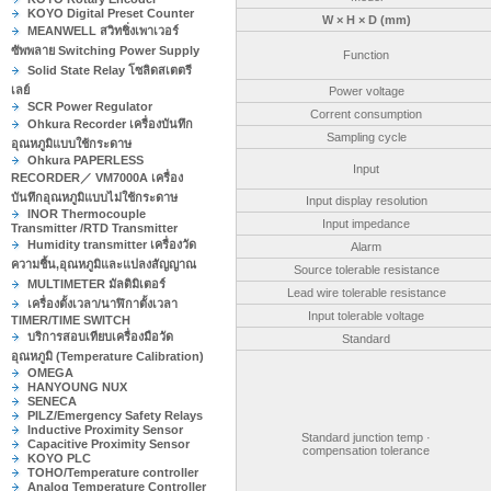
KOYO Digital Preset Counter
W × H × D (mm)
MEANWELL สวิทชิ่งเพาเวอร์
ซัพพลาย Switching Power Supply
Function
Solid State Relay โซลิดสเตตรี
เลย์
Power voltage
SCR Power Regulator
Corrent consumption
Ohkura Recorder เครื่องบันทึก
Sampling cycle
อุณหภูมิแบบใช้กระดาษ
Ohkura PAPERLESS
Input
RECORDER／ VM7000A เครื่อง
บันทึกอุณหภูมิแบบไม่ใช้กระดาษ
Input display resolution
INOR Thermocouple
Input impedance
Transmitter /RTD Transmitter
Humidity transmitter เครื่องวัด
Alarm
ความชื้น,อุณหภูมิและแปลงสัญญาณ
Source tolerable resistance
MULTIMETER มัลติมิเตอร์
Lead wire tolerable resistance
เครื่องตั้งเวลา/นาฬิกาตั้งเวลา
Input tolerable voltage
TIMER/TIME SWITCH
บริการสอบเทียบเครื่องมือวัด
Standard
อุณหภูมิ (Temperature Calibration)
OMEGA
HANYOUNG NUX
SENECA
PILZ/Emergency Safety Relays
Inductive Proximity Sensor
Standard junction temp ·
Capacitive Proximity Sensor
compensation tolerance
KOYO PLC
TOHO/Temperature controller
Analog Temperature Controller