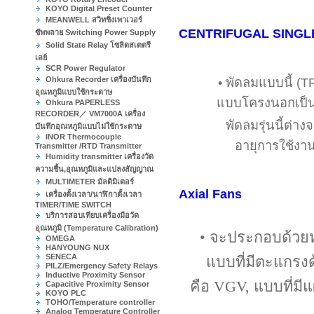
KOYO Digital Preset Counter
MEANWELL สวิทชิ่งเพาเวอร์
CENTRIFUGAL SINGL
ซัพพลาย Switching Power Supply
Solid State Relay โซลิดสเตตรี
เลย์
SCR Power Regulator
Ohkura Recorder เครื่องบันทึก
• พัดลมแบบนี้ (
อุณหภูมิแบบใช้กระดาษ
แบบโครงนอกเป็น
Ohkura PAPERLESS
RECORDER／ VM7000A เครื่อง
พัดลมรุ่นนี้ต่า
บันทึกอุณหภูมิแบบไม่ใช้กระดาษ
INOR Thermocouple
อายุการใช้งาน
Transmitter /RTD Transmitter
Humidity transmitter เครื่องวัด
ความชื้น,อุณหภูมิและแปลงสัญญาณ
MULTIMETER มัลติมิเตอร์
Axial Fans
เครื่องตั้งเวลา/นาฬิกาตั้งเวลา
TIMER/TIME SWITCH
บริการสอบเทียบเครื่องมือวัด
อุณหภูมิ (Temperature Calibration)
• จะประกอบด้วยห
OMEGA
HANYOUNG NUX
SENECA
แบบที่มีตะแกรง
PILZ/Emergency Safety Relays
Inductive Proximity Sensor
คือ VGV, แบบที่มีแ
Capacitive Proximity Sensor
KOYO PLC
TOHO/Temperature controller
Analog Temperature Controller