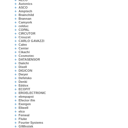
AECO
Autonics
ASCO
Amptech
Brainchild
Brannan
Camyork
celduc
COPAL
CIRCUTOR
Crouzet
CARLO GAVAZZI
Calex
Center
Cikachi
Cosmotec
DATASENSOR
Daiichi
Dixell
DIGICON
Dwyer
Defelsko
Denki
Eddox
ECOFIT
EROELECTRONIC
ebmpapst
Efector ifm
Exergen
Eliwell
elco
Fenwal
Fluke
Fourier Systems
GWInstek