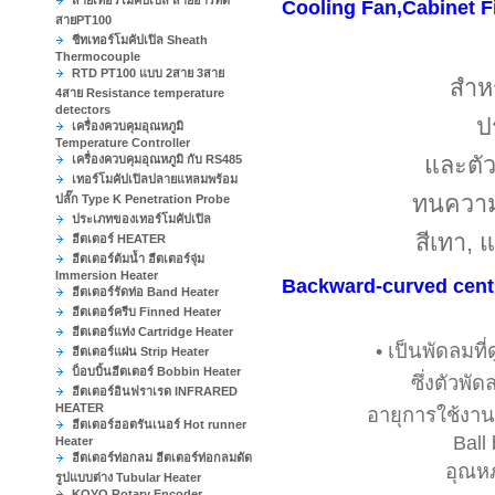
สายเทอร์โมคัปเปิล สายอาร์ทีดี
Cooling Fan,Cabinet Fi
สายPT100
ชีทเทอร์โมคัปเปิล Sheath
Thermocouple
RTD PT100 แบบ 2สาย 3สาย
สำหร
4สาย Resistance temperature
detectors
ป
เครื่องควบคุมอุณหภูมิ
Temperature Controller
และตั
เครื่องควบคุมอุณหภูมิ กับ RS485
เทอร์โมคัปเปิลปลายแหลมพร้อม
ทนความ
ปลั๊ก Type K Penetration Probe
ประเภทของเทอร์โมคัปเปิล
สีเทา,
ฮีตเตอร์ HEATER
ฮีตเตอร์ต้มน้ำ ฮีตเตอร์จุ่ม
Immersion Heater
Backward-curved centr
ฮีตเตอร์รัดท่อ Band Heater
ฮีตเตอร์ครีบ Finned Heater
ฮีตเตอร์แท่ง Cartridge Heater
• เป็นพัดลมท
ฮีตเตอร์แผ่น Strip Heater
บ็อบบิ้นฮีตเตอร์ Bobbin Heater
ซึ่งตัวพั
ฮีตเตอร์อินฟราเรด INFRARED
HEATER
อายุการใช้งาน
ฮีตเตอร์ฮอตรันเนอร์ Hot runner
Ball
Heater
ฮีตเตอร์ท่อกลม ฮีตเตอร์ท่อกลมดัด
อุณหภ
รูปแบบต่าง Tubular Heater
KOYO Rotary Encoder