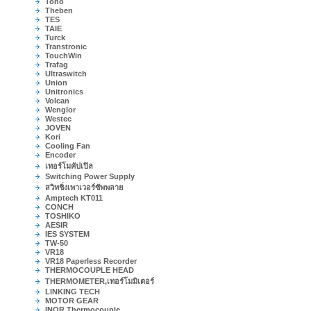
Toho
Theben
TES
TAIE
Turck
Transtronic
TouchWin
Trafag
Ultraswitch
Union
Unitronics
Volcan
Wenglor
Westec
JOVEN
Kori
Cooling Fan
Encoder
เทอร์โมคัปเปิล
Switching Power Supply
สวิทชิ่งเพาเวอร์ซัพพลาย
Amptech KT011
CONCH
TOSHIKO
AESIR
IES SYSTEM
TW-50
VR18
VR18 Paperless Recorder
THERMOCOUPLE HEAD
THERMOMETER,เทอร์โมมิเตอร์
LINKING TECH
MOTOR GEAR
INOR Thermocouple