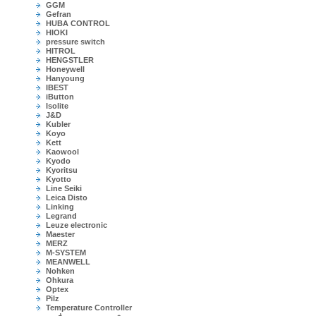
GGM
Gefran
HUBA CONTROL
HIOKI
pressure switch
HITROL
HENGSTLER
Honeywell
Hanyoung
IBEST
iButton
Isolite
J&D
Kubler
Koyo
Kett
Kaowool
Kyodo
Kyoritsu
Kyotto
Line Seiki
Leica Disto
Linking
Legrand
Leuze electronic
Maester
MERZ
M-SYSTEM
MEANWELL
Nohken
Ohkura
Optex
Pilz
Temperature Controller