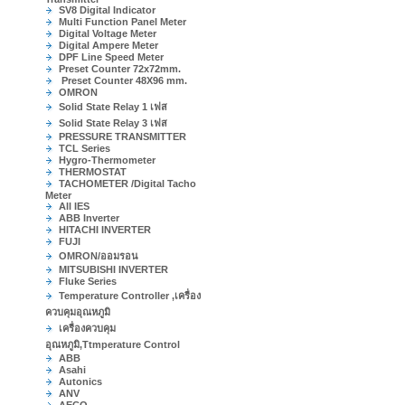
SV8 Digital Indicator
Multi Function Panel Meter
Digital Voltage Meter
Digital Ampere Meter
DPF Line Speed Meter
Preset Counter 72x72mm.
Preset Counter 48X96 mm.
OMRON
Solid State Relay 1 เฟส
Solid State Relay 3 เฟส
PRESSURE TRANSMITTER
TCL Series
Hygro-Thermometer
THERMOSTAT
TACHOMETER /Digital Tacho
Meter
All IES
ABB Inverter
HITACHI INVERTER
FUJI
OMRON/ออมรอน
MITSUBISHI INVERTER
Fluke Series
Temperature Controller ,เครื่อง
ควบคุมอุณหภูมิ
เครื่องควบคุม
อุณหภูมิ,Ttmperature Control
ABB
Asahi
Autonics
ANV