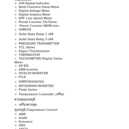
SV8 Digital Indicator
Multi Function Panel Meter
Digital Voltage Meter
Digital Ampere Meter
DPF Line Speed Meter
Preset Counter 72x72mm.
Preset Counter 48X96 mm.
OMRON
Solid State Relay 1 เฟส
Solid State Relay 3 เฟส
PRESSURE TRANSMITTER
TCL Series
Hygro-Thermometer
THERMOSTAT
TACHOMETER /Digital Tacho
Meter
All IES
ABB Inverter
HITACHI INVERTER
FUJI
OMRON/ออมรอน
MITSUBISHI INVERTER
Fluke Series
Temperature Controller ,เครื่อง
ควบคุมอุณหภูมิ
เครื่องควบคุม
อุณหภูมิ,Ttmperature Control
ABB
Asahi
Autonics
ANV