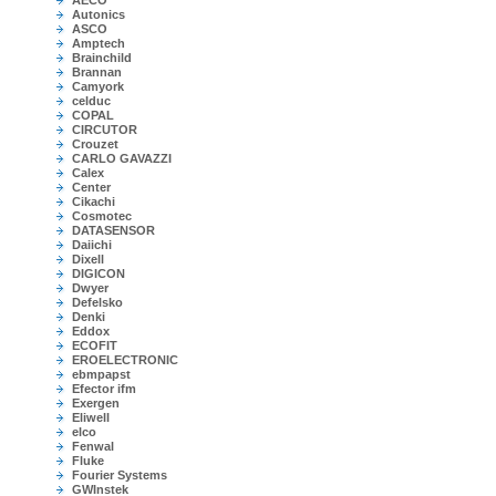
AECO
Autonics
ASCO
Amptech
Brainchild
Brannan
Camyork
celduc
COPAL
CIRCUTOR
Crouzet
CARLO GAVAZZI
Calex
Center
Cikachi
Cosmotec
DATASENSOR
Daiichi
Dixell
DIGICON
Dwyer
Defelsko
Denki
Eddox
ECOFIT
EROELECTRONIC
ebmpapst
Efector ifm
Exergen
Eliwell
elco
Fenwal
Fluke
Fourier Systems
GWInstek