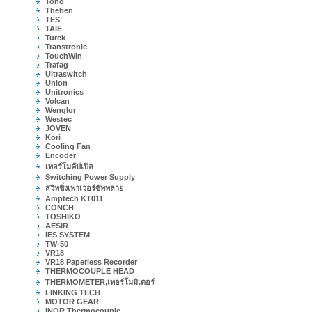
Toho
Theben
TES
TAIE
Turck
Transtronic
TouchWin
Trafag
Ultraswitch
Union
Unitronics
Volcan
Wenglor
Westec
JOVEN
Kori
Cooling Fan
Encoder
เทอร์โมคัปเปิล
Switching Power Supply
สวิทชิ่งเพาเวอร์ซัพพลาย
Amptech KT011
CONCH
TOSHIKO
AESIR
IES SYSTEM
TW-50
VR18
VR18 Paperless Recorder
THERMOCOUPLE HEAD
THERMOMETER,เทอร์โมมิเตอร์
LINKING TECH
MOTOR GEAR
INOR Thermocouple