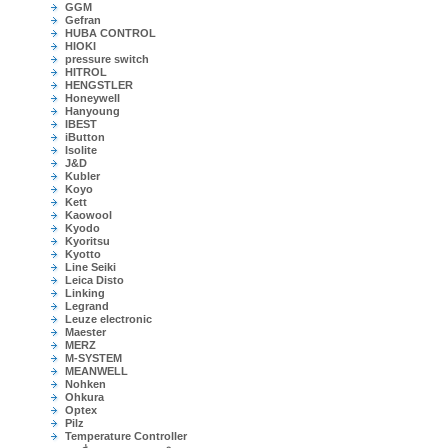
GGM
Gefran
HUBA CONTROL
HIOKI
pressure switch
HITROL
HENGSTLER
Honeywell
Hanyoung
IBEST
iButton
Isolite
J&D
Kubler
Koyo
Kett
Kaowool
Kyodo
Kyoritsu
Kyotto
Line Seiki
Leica Disto
Linking
Legrand
Leuze electronic
Maester
MERZ
M-SYSTEM
MEANWELL
Nohken
Ohkura
Optex
Pilz
Temperature Controller