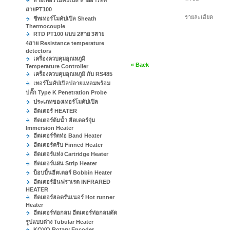
สายเทอร์โมคัปเปิล สายอาร์ทีดี
สายPT100
รายละเอียด
ชีทเทอร์โมคัปเปิล Sheath
Thermocouple
RTD PT100 แบบ 2สาย 3สาย
4สาย Resistance temperature
detectors
เครื่องควบคุมอุณหภูมิ
« Back
Temperature Controller
เครื่องควบคุมอุณหภูมิ กับ RS485
เทอร์โมคัปเปิลปลายแหลมพร้อม
ปลั๊ก Type K Penetration Probe
ประเภทของเทอร์โมคัปเปิล
ฮีตเตอร์ HEATER
ฮีตเตอร์ต้มน้ำ ฮีตเตอร์จุ่ม
Immersion Heater
ฮีตเตอร์รัดท่อ Band Heater
ฮีตเตอร์ครีบ Finned Heater
ฮีตเตอร์แท่ง Cartridge Heater
ฮีตเตอร์แผ่น Strip Heater
บ็อบบิ้นฮีตเตอร์ Bobbin Heater
ฮีตเตอร์อินฟราเรด INFRARED
HEATER
ฮีตเตอร์ฮอตรันเนอร์ Hot runner
Heater
ฮีตเตอร์ท่อกลม ฮีตเตอร์ท่อกลมดัด
รูปแบบต่าง Tubular Heater
KOYO Rotary Encoder