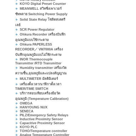
KOYO Digital Preset Counter
MEANWELL สวิทชิ่งเพาเวอร์
ซัพพลาย Switching Power Supply
Solid State Relay โซลิดสเตตรี
เลย์
SCR Power Regulator
Ohkura Recorder เครื่องบันทึก
อุณหภูมิแบบใช้กระดาษ
Ohkura PAPERLESS
RECORDER／ VM7000A เครื่อง
บันทึกอุณหภูมิแบบไม่ใช้กระดาษ
INOR Thermocouple
Transmitter /RTD Transmitter
Humidity transmitter เครื่องวัด
ความชื้น,อุณหภูมิและแปลงสัญญาณ
MULTIMETER มัลติมิเตอร์
เครื่องตั้งเวลา/นาฬิกาตั้งเวลา
TIMER/TIME SWITCH
บริการสอบเทียบเครื่องมือวัด
อุณหภูมิ (Temperature Calibration)
OMEGA
HANYOUNG NUX
SENECA
PILZ/Emergency Safety Relays
Inductive Proximity Sensor
Capacitive Proximity Sensor
KOYO PLC
TOHO/Temperature controller
Analog Temperature Controller