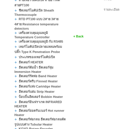
สายเทอร์โมคัปเปิล สายอาร์ทีดี
สายPT100
รายละเอียด
ชีทเทอร์โมคัปเปิล Sheath
Thermocouple
RTD PT100 แบบ 2สาย 3สาย
4สาย Resistance temperature
detectors
เครื่องควบคุมอุณหภูมิ
« Back
Temperature Controller
เครื่องควบคุมอุณหภูมิ กับ RS485
เทอร์โมคัปเปิลปลายแหลมพร้อม
ปลั๊ก Type K Penetration Probe
ประเภทของเทอร์โมคัปเปิล
ฮีตเตอร์ HEATER
ฮีตเตอร์ต้มน้ำ ฮีตเตอร์จุ่ม
Immersion Heater
ฮีตเตอร์รัดท่อ Band Heater
ฮีตเตอร์ครีบ Finned Heater
ฮีตเตอร์แท่ง Cartridge Heater
ฮีตเตอร์แผ่น Strip Heater
บ็อบบิ้นฮีตเตอร์ Bobbin Heater
ฮีตเตอร์อินฟราเรด INFRARED
HEATER
ฮีตเตอร์ฮอตรันเนอร์ Hot runner
Heater
ฮีตเตอร์ท่อกลม ฮีตเตอร์ท่อกลมดัด
รูปแบบต่าง Tubular Heater
KOYO Rotary Encoder