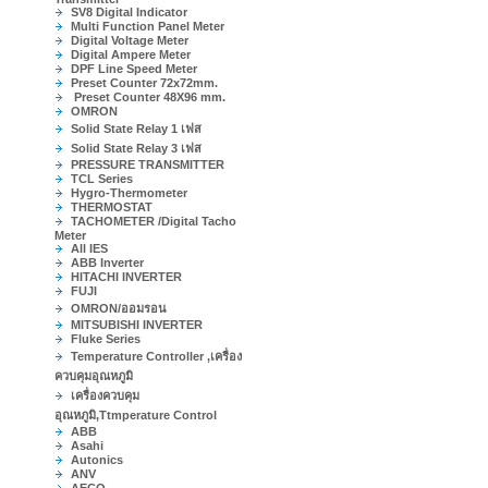
SV8 Digital Indicator
Multi Function Panel Meter
Digital Voltage Meter
Digital Ampere Meter
DPF Line Speed Meter
Preset Counter 72x72mm.
Preset Counter 48X96 mm.
OMRON
Solid State Relay 1 เฟส
Solid State Relay 3 เฟส
PRESSURE TRANSMITTER
TCL Series
Hygro-Thermometer
THERMOSTAT
TACHOMETER /Digital Tacho
Meter
All IES
ABB Inverter
HITACHI INVERTER
FUJI
OMRON/ออมรอน
MITSUBISHI INVERTER
Fluke Series
Temperature Controller ,เครื่อง
ควบคุมอุณหภูมิ
เครื่องควบคุม
อุณหภูมิ,Ttmperature Control
ABB
Asahi
Autonics
ANV