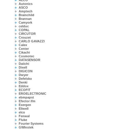
AECO
Autonics
ASCO
Amptech
Brainchild
Brannan
Camyork
celduc
COPAL
CIRCUTOR
Crouzet
CARLO GAVAZZI
Calex
Center
Cikachi
Cosmotec
DATASENSOR
Daiichi
Dixell
DIGICON
Dwyer
Defelsko
Denki
Eddox
ECOFIT
EROELECTRONIC
ebmpapst
Efector ifm
Exergen
Eliwell
elco
Fenwal
Fluke
Fourier Systems
GWInstek