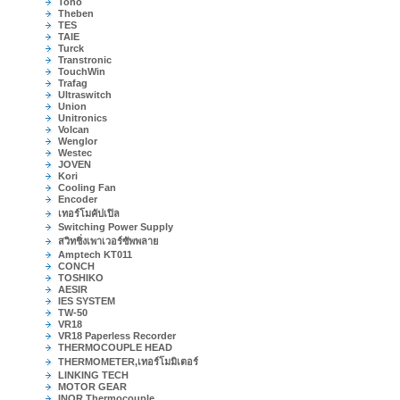
Toho
Theben
TES
TAIE
Turck
Transtronic
TouchWin
Trafag
Ultraswitch
Union
Unitronics
Volcan
Wenglor
Westec
JOVEN
Kori
Cooling Fan
Encoder
เทอร์โมคัปเปิล
Switching Power Supply
สวิทชิ่งเพาเวอร์ซัพพลาย
Amptech KT011
CONCH
TOSHIKO
AESIR
IES SYSTEM
TW-50
VR18
VR18 Paperless Recorder
THERMOCOUPLE HEAD
THERMOMETER,เทอร์โมมิเตอร์
LINKING TECH
MOTOR GEAR
INOR Thermocouple