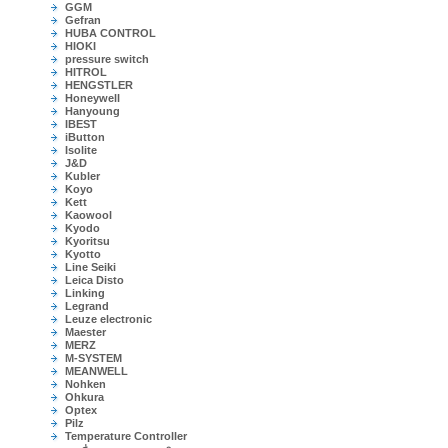
GGM
Gefran
HUBA CONTROL
HIOKI
pressure switch
HITROL
HENGSTLER
Honeywell
Hanyoung
IBEST
iButton
Isolite
J&D
Kubler
Koyo
Kett
Kaowool
Kyodo
Kyoritsu
Kyotto
Line Seiki
Leica Disto
Linking
Legrand
Leuze electronic
Maester
MERZ
M-SYSTEM
MEANWELL
Nohken
Ohkura
Optex
Pilz
Temperature Controller