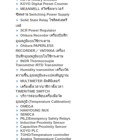
KOYO Digital Preset Counter
MEANWELL สวิทชิ่งเพาเวอร์
ซัพพลาย Switching Power Supply
Solid State Relay โซลิดสเตตรี
เลย์
SCR Power Regulator
Ohkura Recorder เครื่องบันทึก
อุณหภูมิแบบใช้กระดาษ
Ohkura PAPERLESS
RECORDER／ VM7000A เครื่อง
บันทึกอุณหภูมิแบบไม่ใช้กระดาษ
INOR Thermocouple
Transmitter /RTD Transmitter
Humidity transmitter เครื่องวัด
ความชื้น,อุณหภูมิและแปลงสัญญาณ
MULTIMETER มัลติมิเตอร์
เครื่องตั้งเวลา/นาฬิกาตั้งเวลา
TIMER/TIME SWITCH
บริการสอบเทียบเครื่องมือวัด
อุณหภูมิ (Temperature Calibration)
OMEGA
HANYOUNG NUX
SENECA
PILZ/Emergency Safety Relays
Inductive Proximity Sensor
Capacitive Proximity Sensor
KOYO PLC
TOHO/Temperature controller
Analog Temperature Controller