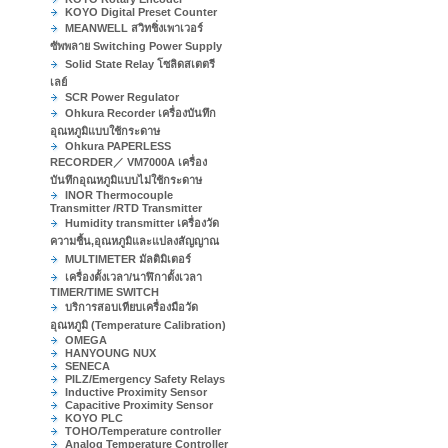
KOYO Digital Preset Counter
MEANWELL สวิทชิ่งเพาเวอร์
ซัพพลาย Switching Power Supply
Solid State Relay โซลิดสเตตรี
เลย์
SCR Power Regulator
Ohkura Recorder เครื่องบันทึก
อุณหภูมิแบบใช้กระดาษ
Ohkura PAPERLESS
RECORDER／ VM7000A เครื่อง
บันทึกอุณหภูมิแบบไม่ใช้กระดาษ
INOR Thermocouple
Transmitter /RTD Transmitter
Humidity transmitter เครื่องวัด
ความชื้น,อุณหภูมิและแปลงสัญญาณ
MULTIMETER มัลติมิเตอร์
เครื่องตั้งเวลา/นาฬิกาตั้งเวลา
TIMER/TIME SWITCH
บริการสอบเทียบเครื่องมือวัด
อุณหภูมิ (Temperature Calibration)
OMEGA
HANYOUNG NUX
SENECA
PILZ/Emergency Safety Relays
Inductive Proximity Sensor
Capacitive Proximity Sensor
KOYO PLC
TOHO/Temperature controller
Analog Temperature Controller