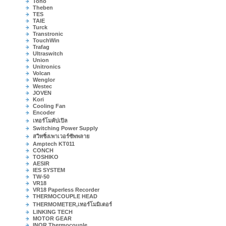
Toho
Theben
TES
TAIE
Turck
Transtronic
TouchWin
Trafag
Ultraswitch
Union
Unitronics
Volcan
Wenglor
Westec
JOVEN
Kori
Cooling Fan
Encoder
เทอร์โมคัปเปิล
Switching Power Supply
สวิทชิ่งเพาเวอร์ซัพพลาย
Amptech KT011
CONCH
TOSHIKO
AESIR
IES SYSTEM
TW-50
VR18
VR18 Paperless Recorder
THERMOCOUPLE HEAD
THERMOMETER,เทอร์โมมิเตอร์
LINKING TECH
MOTOR GEAR
INOR Thermocouple