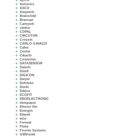
AECO
Autonics
ASCO
Amptech
Brainchild
Brannan
Camyork
celduc
COPAL
CIRCUTOR
Crouzet
CARLO GAVAZZI
Calex
Center
Cikachi
Cosmotec
DATASENSOR
Daiichi
Dixell
DIGICON
Dwyer
Defelsko
Denki
Eddox
ECOFIT
EROELECTRONIC
ebmpapst
Efector ifm
Exergen
Eliwell
elco
Fenwal
Fluke
Fourier Systems
GWInstek