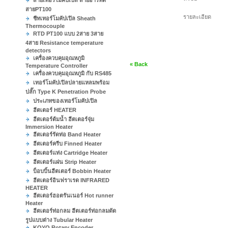
สายเทอร์โมคัปเปิล สายอาร์ทีดี
สายPT100
รายละเอียด
ชีทเทอร์โมคัปเปิล Sheath
Thermocouple
RTD PT100 แบบ 2สาย 3สาย
4สาย Resistance temperature
detectors
เครื่องควบคุมอุณหภูมิ
« Back
Temperature Controller
เครื่องควบคุมอุณหภูมิ กับ RS485
เทอร์โมคัปเปิลปลายแหลมพร้อม
ปลั๊ก Type K Penetration Probe
ประเภทของเทอร์โมคัปเปิล
ฮีตเตอร์ HEATER
ฮีตเตอร์ต้มน้ำ ฮีตเตอร์จุ่ม
Immersion Heater
ฮีตเตอร์รัดท่อ Band Heater
ฮีตเตอร์ครีบ Finned Heater
ฮีตเตอร์แท่ง Cartridge Heater
ฮีตเตอร์แผ่น Strip Heater
บ็อบบิ้นฮีตเตอร์ Bobbin Heater
ฮีตเตอร์อินฟราเรด INFRARED
HEATER
ฮีตเตอร์ฮอตรันเนอร์ Hot runner
Heater
ฮีตเตอร์ท่อกลม ฮีตเตอร์ท่อกลมดัด
รูปแบบต่าง Tubular Heater
KOYO Rotary Encoder