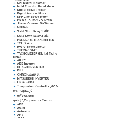
SV8 Digital Indicator
Multi Function Panel Meter
Digital Voltage Meter
Digital Ampere Meter
DPF Line Speed Meter
Preset Counter 72x72mm.
Preset Counter 48X96 mm.
OMRON
Solid State Relay 1 เฟส
Solid State Relay 3 เฟส
PRESSURE TRANSMITTER
TCL Series
Hygro-Thermometer
THERMOSTAT
TACHOMETER /Digital Tacho
Meter
All IES
ABB Inverter
HITACHI INVERTER
FUJI
OMRON/ออมรอน
MITSUBISHI INVERTER
Fluke Series
Temperature Controller ,เครื่อง
ควบคุมอุณหภูมิ
เครื่องควบคุม
อุณหภูมิ,Ttmperature Control
ABB
Asahi
Autonics
ANV