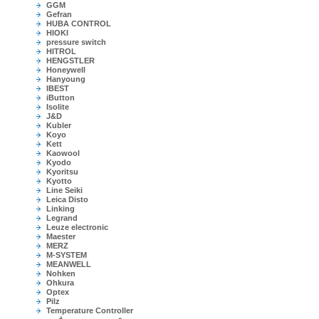
GGM
Gefran
HUBA CONTROL
HIOKI
pressure switch
HITROL
HENGSTLER
Honeywell
Hanyoung
IBEST
iButton
Isolite
J&D
Kubler
Koyo
Kett
Kaowool
Kyodo
Kyoritsu
Kyotto
Line Seiki
Leica Disto
Linking
Legrand
Leuze electronic
Maester
MERZ
M-SYSTEM
MEANWELL
Nohken
Ohkura
Optex
Pilz
Temperature Controller