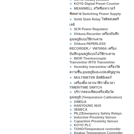
KOYO Digital Preset Counter
MEANWELL สวิทชิ่งเพาเวอร์
ซัพพลาย Switching Power Supply
Solid State Relay โซลิดสเตตรี
เลย์
SCR Power Regulator
Ohkura Recorder เครื่องบันทึก
อุณหภูมิแบบใช้กระดาษ
Ohkura PAPERLESS
RECORDER／ VM7000A เครื่อง
บันทึกอุณหภูมิแบบไม่ใช้กระดาษ
INOR Thermocouple
Transmitter /RTD Transmitter
Humidity transmitter เครื่องวัด
ความชื้น,อุณหภูมิและแปลงสัญญาณ
MULTIMETER มัลติมิเตอร์
เครื่องตั้งเวลา/นาฬิกาตั้งเวลา
TIMER/TIME SWITCH
บริการสอบเทียบเครื่องมือวัด
อุณหภูมิ (Temperature Calibration)
OMEGA
HANYOUNG NUX
SENECA
PILZ/Emergency Safety Relays
Inductive Proximity Sensor
Capacitive Proximity Sensor
KOYO PLC
TOHO/Temperature controller
Analog Temperature Controller