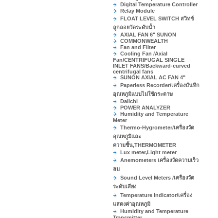
Digital Temperature Controller
Relay Module
FLOAT LEVEL SWITCH สวิทช์
ลูกลอยวัดระดับน้ำ
AXIAL FAN 6" SUNON
COMMONWEALTH
Fan and Filter
Cooling Fan /Axial
Fan/CENTRIFUGAL SINGLE
INLET FANS/Backward-curved
centrifugal fans
SUNON AXIAL AC FAN 4"
Paperless Recorder/เครื่องบันทึก
อุณหภูมิแบบไม่ใช้กระดาษ
Daiichi
POWER ANALYZER
Humidity and Temperature
Meter
Thermo-Hygrometer/เครื่องวัด
อุณหภูมิและ
ความชื้น,THERMOMETER
Lux meter,Light meter
Anemometers เครื่องวัดความเร็ว
ลม
Sound Level Meters /เครื่องวัด
ระดับเสียง
Temperature Indicator/เครื่อง
แสดงค่าอุณหภูมิ
Humidity and Temperature
Transmitter