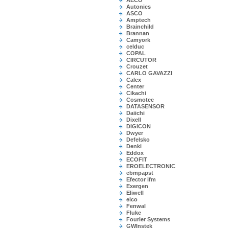
AECO
Autonics
ASCO
Amptech
Brainchild
Brannan
Camyork
celduc
COPAL
CIRCUTOR
Crouzet
CARLO GAVAZZI
Calex
Center
Cikachi
Cosmotec
DATASENSOR
Daiichi
Dixell
DIGICON
Dwyer
Defelsko
Denki
Eddox
ECOFIT
EROELECTRONIC
ebmpapst
Efector ifm
Exergen
Eliwell
elco
Fenwal
Fluke
Fourier Systems
GWInstek