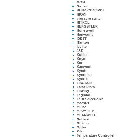
GGM
Gefran
HUBA CONTROL
HIOKI
pressure switch
HITROL
HENGSTLER
Honeywell
Hanyoung
IBEST
iButton
Isolite
J&D
Kubler
Koyo
Kett
Kaowool
Kyodo
Kyoritsu
Kyotto
Line Seiki
Leica Disto
Linking
Legrand
Leuze electronic
Maester
MERZ
M-SYSTEM
MEANWELL
Nohken
Ohkura
Optex
Pilz
Temperature Controller