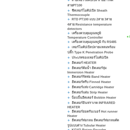
สายเทอร์โมคัปเปิล สายอาร์ทีดี
สายPT100
ชีทเทอร์โมคัปเปิล Sheath
Thermocouple
RTD PT100 แบบ 2สาย 3สาย
4สาย Resistance temperature
detectors
เครื่องควบคุมอุณหภูมิ
«
Temperature Controller
เครื่องควบคุมอุณหภูมิ กับ RS485
เทอร์โมคัปเปิลปลายแหลมพร้อม
ปลั๊ก Type K Penetration Probe
ประเภทของเทอร์โมคัปเปิล
ฮีตเตอร์ HEATER
ฮีตเตอร์ต้มน้ำ ฮีตเตอร์จุ่ม
Immersion Heater
ฮีตเตอร์รัดท่อ Band Heater
ฮีตเตอร์ครีบ Finned Heater
ฮีตเตอร์แท่ง Cartridge Heater
ฮีตเตอร์แผ่น Strip Heater
บ็อบบิ้นฮีตเตอร์ Bobbin Heater
ฮีตเตอร์อินฟราเรด INFRARED
HEATER
ฮีตเตอร์ฮอตรันเนอร์ Hot runner
Heater
ฮีตเตอร์ท่อกลม ฮีตเตอร์ท่อกลมดัด
รูปแบบต่าง Tubular Heater
KOYO Rotary Encoder