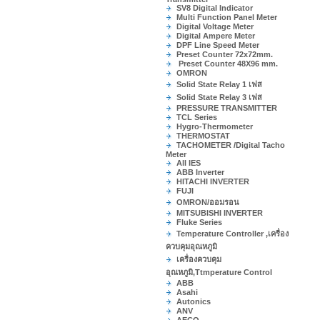
SV8 Digital Indicator
Multi Function Panel Meter
Digital Voltage Meter
Digital Ampere Meter
DPF Line Speed Meter
Preset Counter 72x72mm.
Preset Counter 48X96 mm.
OMRON
Solid State Relay 1 เฟส
Solid State Relay 3 เฟส
PRESSURE TRANSMITTER
TCL Series
Hygro-Thermometer
THERMOSTAT
TACHOMETER /Digital Tacho
Meter
All IES
ABB Inverter
HITACHI INVERTER
FUJI
OMRON/ออมรอน
MITSUBISHI INVERTER
Fluke Series
Temperature Controller ,เครื่อง
ควบคุมอุณหภูมิ
เครื่องควบคุม
อุณหภูมิ,Ttmperature Control
ABB
Asahi
Autonics
ANV