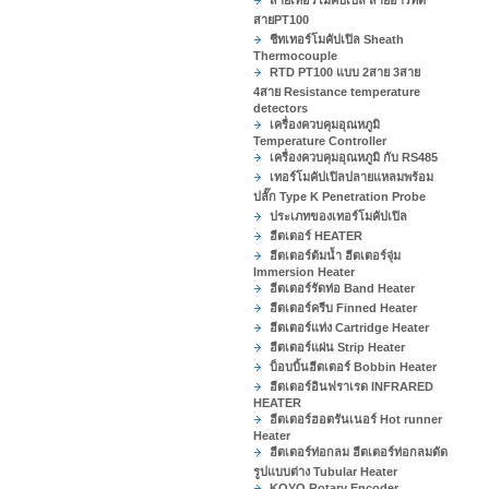
สายเทอร์โมคัปเปิล สายอาร์ทีดี
สายPT100
ชีทเทอร์โมคัปเปิล Sheath
Thermocouple
RTD PT100 แบบ 2สาย 3สาย
4สาย Resistance temperature
detectors
เครื่องควบคุมอุณหภูมิ
Temperature Controller
เครื่องควบคุมอุณหภูมิ กับ RS485
เทอร์โมคัปเปิลปลายแหลมพร้อม
ปลั๊ก Type K Penetration Probe
ประเภทของเทอร์โมคัปเปิล
ฮีตเตอร์ HEATER
ฮีตเตอร์ต้มน้ำ ฮีตเตอร์จุ่ม
Immersion Heater
ฮีตเตอร์รัดท่อ Band Heater
ฮีตเตอร์ครีบ Finned Heater
ฮีตเตอร์แท่ง Cartridge Heater
ฮีตเตอร์แผ่น Strip Heater
บ็อบบิ้นฮีตเตอร์ Bobbin Heater
ฮีตเตอร์อินฟราเรด INFRARED
HEATER
ฮีตเตอร์ฮอตรันเนอร์ Hot runner
Heater
ฮีตเตอร์ท่อกลม ฮีตเตอร์ท่อกลมดัด
รูปแบบต่าง Tubular Heater
KOYO Rotary Encoder