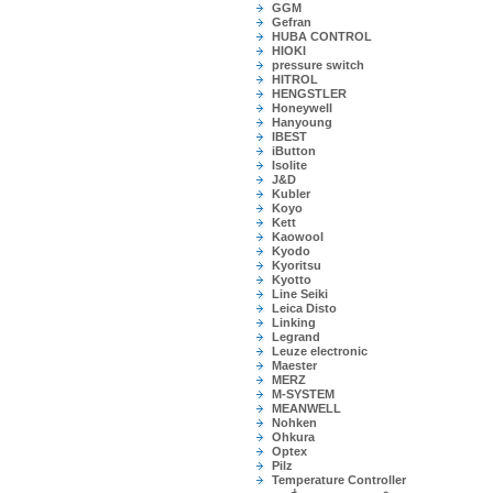
GGM
Gefran
HUBA CONTROL
HIOKI
pressure switch
HITROL
HENGSTLER
Honeywell
Hanyoung
IBEST
iButton
Isolite
J&D
Kubler
Koyo
Kett
Kaowool
Kyodo
Kyoritsu
Kyotto
Line Seiki
Leica Disto
Linking
Legrand
Leuze electronic
Maester
MERZ
M-SYSTEM
MEANWELL
Nohken
Ohkura
Optex
Pilz
Temperature Controller