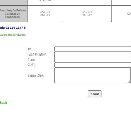
> 50 um
Matching DeFelsko
CAL-S1
CAL-S2
Calibration
CA
CAL-A1
CAL-A2
Standards
ดต่อ 02-199-1147-8
w.ies-thailand.com
ชื่อ
เบอร์โทรศัพท์
อีเมล
หัวข้อ
รายละเอียด
 Back