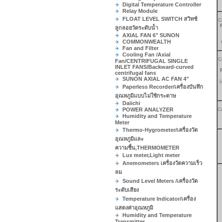
Digital Temperature Controller
Relay Module
FLOAT LEVEL SWITCH สวิทช์
C
ลูกลอยวัดระดับน้ำ
AXIAL FAN 6" SUNON
COMMONWEALTH
Fan and Filter
Cooling Fan /Axial
C
Fan/CENTRIFUGAL SINGLE
INLET FANS/Backward-curved
centrifugal fans
SUNON AXIAL AC FAN 4"
(
Paperless Recorder/เครื่องบันทึก
อุณหภูมิแบบไม่ใช้กระดาษ
Daiichi
POWER ANALYZER
C
Humidity and Temperature
Meter
Thermo-Hygrometer/เครื่องวัด
อุณหภูมิและ
ความชื้น,THERMOMETER
Lux meter,Light meter
Anemometers เครื่องวัดความเร็ว
ลม
Sound Level Meters /เครื่องวัด
ระดับเสียง
Temperature Indicator/เครื่อง
แสดงค่าอุณหภูมิ
Humidity and Temperature
Transmitter