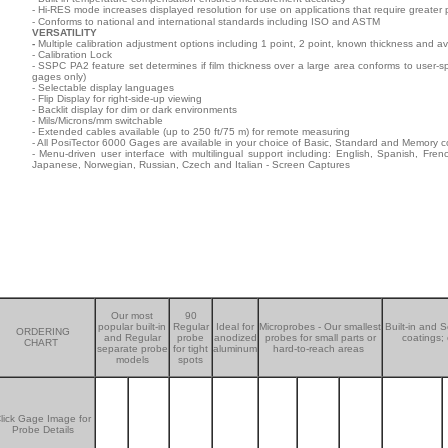
- Hi-RES mode increases displayed resolution for use on applications that require greater 
- Conforms to national and international standards including ISO and ASTM
VERSATILITY
-
Multiple calibration adjustment options including 1 point, 2 point, known thickness and a
- Calibration Lock
- SSPC PA2 feature set determines if film thickness over a large area conforms to user-s
gages only)
- Selectable display languages
- Flip Display for right-side-up viewing
- Backlit display for dim or dark environments
- Mils/Microns/mm switchable
- Extended cables available (up to 250 ft/75 m) for remote measuring
- All PosiTector 6000 Gages are available in your choice of Basic, Standard and Memory c
- Menu-driven user interface with multilingual support including: English, Spanish, Fr
Japanese, Norwegian, Russian, Czech and Italian - Screen Captures
Our most
90
popular built-in
Regular
Ideal for
Microprobes - Our smallest
Built-in and S
ORDERING
and Regular
probe
anodized
probes for small parts or
coatings; 
CHART
separate probe
for tight
aluminum
hard-to-reach areas
models
spots
lick Gage Image for
Probe Details