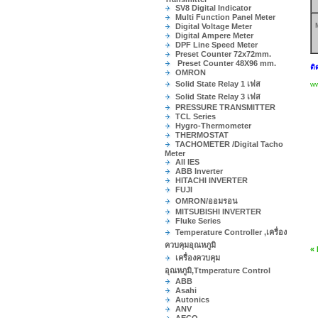
SV8 Digital Indicator
Multi Function Panel Meter
Digital Voltage Meter
Digital Ampere Meter
DPF Line Speed Meter
Preset Counter 72x72mm.
Preset Counter 48X96 mm.
ติ
OMRON
Solid State Relay 1 เฟส
ww
Solid State Relay 3 เฟส
PRESSURE TRANSMITTER
TCL Series
Hygro-Thermometer
THERMOSTAT
TACHOMETER /Digital Tacho
Meter
All IES
ABB Inverter
HITACHI INVERTER
FUJI
OMRON/ออมรอน
MITSUBISHI INVERTER
Fluke Series
Temperature Controller ,เครื่อง
ควบคุมอุณหภูมิ
«
เครื่องควบคุม
อุณหภูมิ,Ttmperature Control
ABB
Asahi
Autonics
ANV