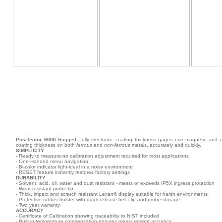
PosiTector 6000
Rugged, fully electronic coating thickness gages use magnetic and e
coating thickness on both
ferrous
and
non-ferrous
metals, accurately and quickly.
SIMPLICITY
-
Ready to measure-no calibration adjustment required for most applications
- One-Handed menu navigation
- Bi-color indicator light-ideal in a noisy environment
-
RESET feature instantly restores factory settings
DURABILITY
- Solvent, acid, oil, water and dust resistant - meets or exceeds IP5X ingress protection
- Wear-resistant probe tip
- Thick, impact and scratch resistant Lexan® display suitable for harsh environments
- Protective rubber holster with quick-release belt clip and probe storage
- Two year warranty
ACCURACY
- Certificate of Calibration showing traceability to NIST included
- Built-in temperature compensation ensures measurement accuracy