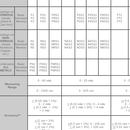
oatings on
FERROUS
Basic
F1
FS1
FRS1
F0S1
F45S1
F90S1
FT1
metals
Standard
F2
FS2
FRS2
-
F0S2
F45S2
F90S2
FT2
(Steel &
Memory
F3
FS3
FRS3
F0S3
F45S3
F90S3
FT3
Cast Iron)
oatings on
NON-
FERROUS
Basic
N1
NS1
NRS1
NAS1
NOS1
N45S1
N90S1
metals
Standard
N2
NS2
NRS2
NAS2
NOS2
N45S2
N90S2
-
Aluminum,
Memory
N3
NS3
NRS3
NAS3
NOS3
N45S3
N90S3
Copper,
etc.)
ombination
Basic
FN1
FNS1
FNRS1
ALL
Standard
FN2
FNS2
FNRS2
-
-
-
-
-
METALS
Memory
FN3
FNS3
FNRS3
0 - 60 mils
0 - 25 mils
0 - 
Measuring
Range
0 - 1500 um
0 - 625 um
0 -
+
(0.05 mils + 1%)
+(
0.5 
0 - 2 mils
+
(0.02 mils + 1%) 0 - 4 mils
0 - 
+
(0.1 mils + 1%)
+
(0.1 mils + 3%) > 4 mils
+(
0.5 
> 2 mils
> 10
Accuracy**
+
(1 um + 1%)
0 - 50 um
+
(0.5 um + 1%) 0 - 100 um
+
(0.01 mm +
+
(2 um + 1%)
+
(2 um + 3%) > 100 um
+(
0.01 mm +