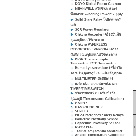
KOYO Digital Preset Counter
MEANWELL สวิทชิ่งเพาเวอร์
ซัพพลาย Switching Power Supply
Solid State Relay โซลิดสเตตรี
เลย์
SCR Power Regulator
Ohkura Recorder เครื่องบันทึก
อุณหภูมิแบบใช้กระดาษ
Ohkura PAPERLESS
RECORDER／ VM7000A เครื่อง
บันทึกอุณหภูมิแบบไม่ใช้กระดาษ
INOR Thermocouple
Transmitter /RTD Transmitter
Humidity transmitter เครื่องวัด
ความชื้น,อุณหภูมิและแปลงสัญญาณ
MULTIMETER มัลติมิเตอร์
เครื่องตั้งเวลา/นาฬิกาตั้งเวลา
TIMER/TIME SWITCH
บริการสอบเทียบเครื่องมือวัด
อุณหภูมิ (Temperature Calibration)
OMEGA
HANYOUNG NUX
SENECA
PILZ/Emergency Safety Relays
Inductive Proximity Sensor
Capacitive Proximity Sensor
KOYO PLC
C
TOHO/Temperature controller
Analog Temperature Controller