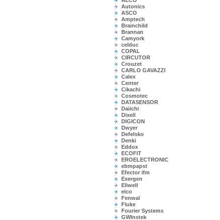
AECO
Autonics
ASCO
Amptech
Brainchild
Brannan
Camyork
celduc
COPAL
CIRCUTOR
Crouzet
CARLO GAVAZZI
Calex
Center
Cikachi
Cosmotec
DATASENSOR
Daiichi
Dixell
DIGICON
Dwyer
Defelsko
Denki
Eddox
ECOFIT
EROELECTRONIC
ebmpapst
Efector ifm
Exergen
Eliwell
elco
Fenwal
Fluke
Fourier Systems
GWInstek