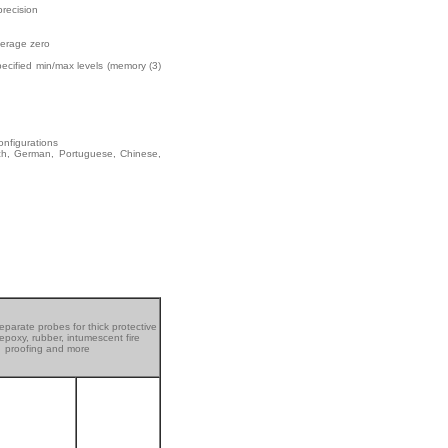
precision
verage zero
pecified min/max levels (memory (3)
onfigurations
ench, German, Portuguese, Chinese,
eparate probes for thick protective
epoxy, rubber, intumescent fire
proofing and more