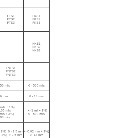
FTS1
FKS1
FTS2
FKS2
FTS3
FKS3
NKS1
-
NKS2
NKS3
FNTS1
FNTS2
-
FNTS3
250 mils
0 - 500 mils
 6 mm
0 - 13 mm
mils + 1%)
100 mils
+
(1 mil + 3%)
mils + 3%)
0 - 500 mils
0 mils
 1%) 0 - 2.5 mm
+
(0.02 mm + 3%)
 3%) > 2.5 mm
0 -13 mm