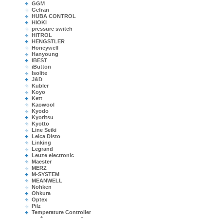
GGM
Gefran
HUBA CONTROL
HIOKI
pressure switch
HITROL
HENGSTLER
Honeywell
Hanyoung
IBEST
iButton
Isolite
J&D
Kubler
Koyo
Kett
Kaowool
Kyodo
Kyoritsu
Kyotto
Line Seiki
Leica Disto
Linking
Legrand
Leuze electronic
Maester
MERZ
M-SYSTEM
MEANWELL
Nohken
Ohkura
Optex
Pilz
Temperature Controller