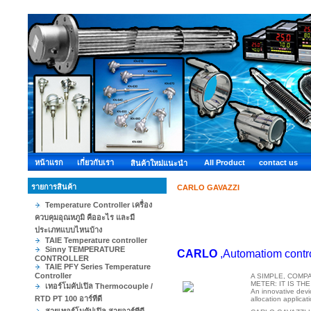
หน้าแรก
เกี่ยวกับเรา
All Product
contact us
สินค้าใหม่แนะนำ
รายการสินค้า
CARLO GAVAZZI
Temperature Controller เครื่อง
ควบคุมอุณหภูมิ คืออะไร และมี
ประเภทแบบไหนบ้าง
TAIE Temperature controller
Sinny TEMPERATURE
CARLO
,Automatiom contro
CONTROLLER
TAIE PFY Series Temperature
Controller
A SIMPLE, COMP
METER: IT IS TH
เทอร์โมคัปเปิล Thermocouple /
An innovative devi
RTD PT 100 อาร์ทีดี
allocation applicat