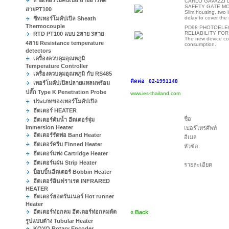
สายเทอร์โมคัปเปิล สายอาร์ทีดี
CARLO GAVAZZI 
SAFETY GATE M
สายPT100
Slim housing, two 
delay to cover the
ชีทเทอร์โมคัปเปิล Sheath
Thermocouple
PD98 PHOTOELEC
RELIABILITY FO
RTD PT100 แบบ 2สาย 3สาย
The new device co
4สาย Resistance temperature
consumption.
detectors
เครื่องควบคุมอุณหภูมิ
Temperature Controller
เครื่องควบคุมอุณหภูมิ กับ RS485
ติดต่อ 02-1991148
เทอร์โมคัปเปิลปลายแหลมพร้อม
ปลั๊ก Type K Penetration Probe
www.ies-thailand.com
ประเภทของเทอร์โมคัปเปิล
ฮีตเตอร์ HEATER
ชื่อ
ฮีตเตอร์ต้มน้ำ ฮีตเตอร์จุ่ม
Immersion Heater
เบอร์โทรศัพท์
ฮีตเตอร์รัดท่อ Band Heater
อีเมล
ฮีตเตอร์ครีบ Finned Heater
หัวข้อ
ฮีตเตอร์แท่ง Cartridge Heater
ฮีตเตอร์แผ่น Strip Heater
รายละเอียด
บ็อบบิ้นฮีตเตอร์ Bobbin Heater
ฮีตเตอร์อินฟราเรด INFRARED
HEATER
ฮีตเตอร์ฮอตรันเนอร์ Hot runner
Heater
ฮีตเตอร์ท่อกลม ฮีตเตอร์ท่อกลมดัด
« Back
รูปแบบต่าง Tubular Heater
KOYO Rotary Encoder