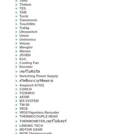
Toho
Theben
TES
TAIE
Turck
Transtronic
TouchWin
Trafag
Ultraswitch
Union
Unitronics
Volcan
Wenglor
Westec
JOVEN
Kori
Cooling Fan
Encoder
เทอร์โมคัปเปิล
Switching Power Supply
สวิทชิ่งเพาเวอร์ซัพพลาย
Amptech KT011
CONCH
TOSHIKO
AESIR
IES SYSTEM
TW-50
VR18
VR18 Paperless Recorder
THERMOCOUPLE HEAD
THERMOMETER,เทอร์โมมิเตอร์
LINKING TECH
MOTOR GEAR
INOR Thermocouple