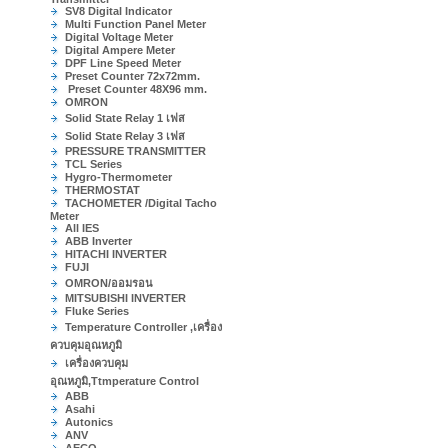
SV8 Digital Indicator
Multi Function Panel Meter
Digital Voltage Meter
Digital Ampere Meter
DPF Line Speed Meter
Preset Counter 72x72mm.
Preset Counter 48X96 mm.
OMRON
Solid State Relay 1 เฟส
Solid State Relay 3 เฟส
PRESSURE TRANSMITTER
TCL Series
Hygro-Thermometer
THERMOSTAT
TACHOMETER /Digital Tacho
Meter
All IES
ABB Inverter
HITACHI INVERTER
FUJI
OMRON/ออมรอน
MITSUBISHI INVERTER
Fluke Series
Temperature Controller ,เครื่อง
ควบคุมอุณหภูมิ
เครื่องควบคุม
อุณหภูมิ,Ttmperature Control
ABB
Asahi
Autonics
ANV