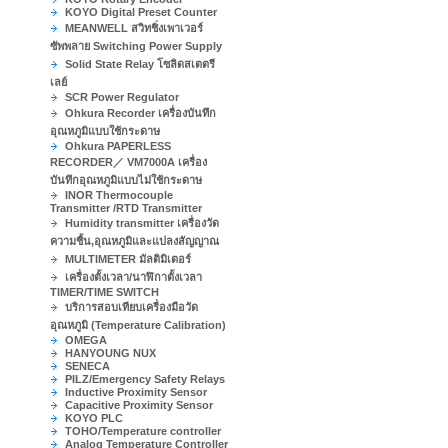
KOYO Digital Preset Counter
MEANWELL สวิทชิ่งเพาเวอร์
ซัพพลาย Switching Power Supply
Solid State Relay โซลิดสเตตรี
เลย์
SCR Power Regulator
Ohkura Recorder เครื่องบันทึก
อุณหภูมิแบบใช้กระดาษ
Ohkura PAPERLESS
RECORDER／ VM7000A เครื่อง
บันทึกอุณหภูมิแบบไม่ใช้กระดาษ
INOR Thermocouple
Transmitter /RTD Transmitter
Humidity transmitter เครื่องวัด
ความชื้น,อุณหภูมิและแปลงสัญญาณ
MULTIMETER มัลติมิเตอร์
เครื่องตั้งเวลา/นาฬิกาตั้งเวลา
TIMER/TIME SWITCH
บริการสอบเทียบเครื่องมือวัด
อุณหภูมิ (Temperature Calibration)
OMEGA
HANYOUNG NUX
SENECA
PILZ/Emergency Safety Relays
Inductive Proximity Sensor
Capacitive Proximity Sensor
KOYO PLC
TOHO/Temperature controller
Analog Temperature Controller