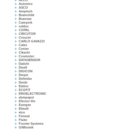
AECO
Autonics
ASCO
Amptech
Brainchild
Brannan
Camyork
celduc
COPAL
CIRCUTOR
Crouzet
CARLO GAVAZZI
Calex
Center
Cikachi
Cosmotec
DATASENSOR
Daiichi
Dixell
DIGICON
Dwyer
Defelsko
Denki
Eddox
ECOFIT
EROELECTRONIC
ebmpapst
Efector ifm
Exergen
Eliwell
elco
Fenwal
Fluke
Fourier Systems
GWInstek