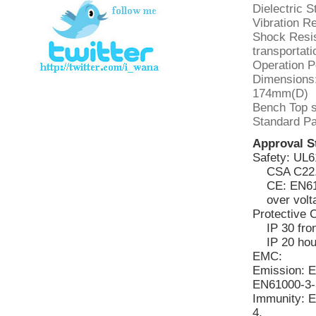
Dielectric 
Vibration R
Shock Resis
transportati
Operation Po
Dimensions:
174mm(D)
Bench Top s
Standard Pa
Approval S
Safety: UL
CSA C22.2
CE: EN610
over voltag
Protective 
IP 30 front
IP 20 hous
EMC:
Emission: 
EN61000-3-
Immunity: 
4,