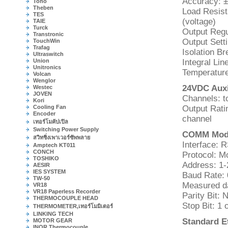
Accuracy: 
Toho
Theben
Load Resis
TES
(voltage)
TAIE
Turck
Output Regu
Transtronic
Output Sett
TouchWin
Trafag
Isolation B
Ultraswitch
Union
Integral Lin
Unitronics
Temperature
Volcan
Wenglor
24VDC Auxi
Westec
JOVEN
Channels: to
Kori
Cooling Fan
Output Rat
Encoder
channel
เทอร์โมคัปเปิล
Switching Power Supply
COMM Modu
สวิทชิ่งเพาเวอร์ซัพพลาย
Interface: R
Amptech KT011
CONCH
Protocol: 
TOSHIKO
Address: 1-
AESIR
IES SYSTEM
Baud Rate: 
TW-50
Measured dat
VR18
VR18 Paperless Recorder
Parity Bit:
THERMOCOUPLE HEAD
Stop Bit: 1 o
THERMOMETER,เทอร์โมมิเตอร์
LINKING TECH
Standard E
MOTOR GEAR
INOR Thermocouple