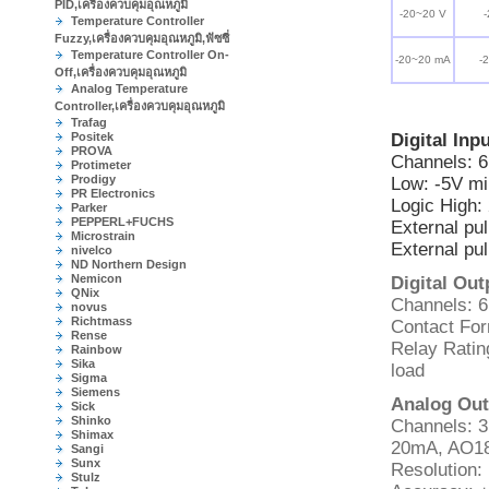
PID,เครื่องควบคุมอุณหภูมิ
-20~20 V
Temperature Controller
Fuzzy,เครื่องควบคุมอุณหภูมิ,ฟัซซี่
Temperature Controller On-
-20~20 mA
-
Off,เครื่องควบคุมอุณหภูมิ
Analog Temperature
Controller,เครื่องควบคุมอุณหภูมิ
Trafag
Positek
Digital Inp
PROVA
Channels: 6
Protimeter
Prodigy
Low: -5V m
PR Electronics
Logic High
Parker
PEPPERL+FUCHS
External p
Microstrain
External pu
nivelco
ND Northern Design
Nemicon
Digital Ou
QNix
Channels: 6
novus
Richtmass
Contact For
Rense
Relay Rating
Rainbow
Sika
load
Sigma
Siemens
Analog Out
Sick
Shinko
Channels: 3
Shimax
20mA, AO183
Sangi
Sunx
Resolution: 
Stulz