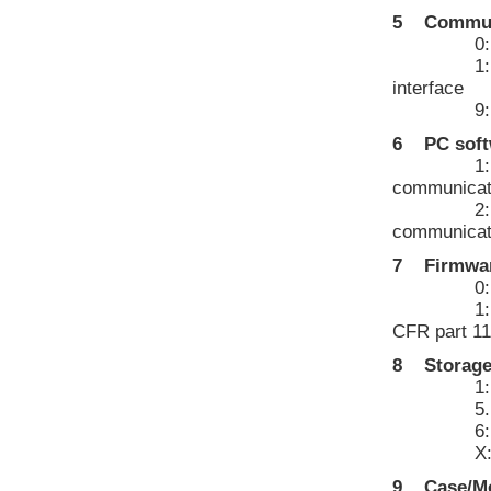
5 Commun
0: standa
1: RS-232
interface
9: spec
6 PC soft
1: Free b
communicati
2: Extens
communicati
7 Firmwa
0: Basi
1: with M
CFR part 11
8 Storage
1: 256MB
5. 512 M
6: 1 GB 
X: othe
9 Case/Mo