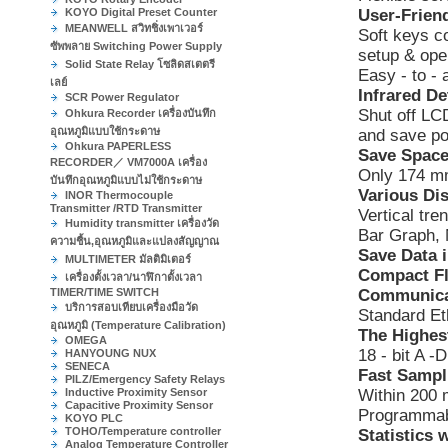
KOYO Digital Preset Counter
User-Frien
MEANWELL สวิทชิ่งเพาเวอร์
Soft keys co
ซัพพลาย Switching Power Supply
setup & ope
Solid State Relay โซลิดสเตตรี
Easy - to -
เลย์
Infrared De
SCR Power Regulator
Shut off LCD
Ohkura Recorder เครื่องบันทึก
อุณหภูมิแบบใช้กระดาษ
and save po
Ohkura PAPERLESS
Save Space
RECORDER／ VM7000A เครื่อง
Only 174 mm
บันทึกอุณหภูมิแบบไม่ใช้กระดาษ
Various Di
INOR Thermocouple
Transmitter /RTD Transmitter
Vertical tre
Humidity transmitter เครื่องวัด
Bar Graph, 
ความชื้น,อุณหภูมิและแปลงสัญญาณ
Save Data 
MULTIMETER มัลติมิเตอร์
Compact Fl
เครื่องตั้งเวลา/นาฬิกาตั้งเวลา
TIMER/TIME SWITCH
Communica
บริการสอบเทียบเครื่องมือวัด
Standard Et
อุณหภูมิ (Temperature Calibration)
The Highes
OMEGA
18 - bit A -
HANYOUNG NUX
SENECA
Fast Sampl
PILZ/Emergency Safety Relays
Inductive Proximity Sensor
Within 200 
Capacitive Proximity Sensor
Programmabl
KOYO PLC
TOHO/Temperature controller
Statistics 
Analog Temperature Controller