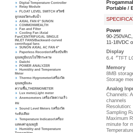
Progammabl
Digital Temperature Controller
Relay Module
Portable / 
FLOAT LEVEL SWITCH สวิทช์
ลูกลอยวัดระดับน้ำ
SPECIFICA
AXIAL FAN 6" SUNON
COMMONWEALTH
Fan and Filter
Power
Cooling Fan /Axial
90-250VAC,
Fan/CENTRIFUGAL SINGLE
INLET FANS/Backward-curved
11-18VDC o
centrifugal fans
SUNON AXIAL AC FAN 4"
Display
Paperless Recorder/เครื่องบันทึก
6.4〞TFT LCD
อุณหภูมิแบบไม่ใช้กระดาษ
Daiichi
POWER ANALYZER
Memory
Humidity and Temperature
8MB storag
Meter
Thermo-Hygrometer/เครื่องวัด
Storage med
อุณหภูมิและ
Analog Inpu
ความชื้น,THERMOMETER
Lux meter,Light meter
Channels: A
Anemometers เครื่องวัดความเร็ว
channels
ลม
Resolution: 
Sound Level Meters /เครื่องวัด
Sampling Ra
ระดับเสียง
Maximum Ra
Temperature Indicator/เครื่อง
minute for 
แสดงค่าอุณหภูมิ
Humidity and Temperature
Temperature
Transmitter