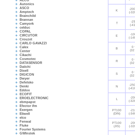
AECO
Autonics
ASCO
-20
K
Amptech
(-32
Brainchild
Brannan
-2
T
Camyork
(-4
celduc
COPAL
-10
CIRCUTOR
E
(-14
Crouzet
CARLO GAVAZZI
Calex
0 
B
(32
Center
Cikachi
Cosmotec
0 
R
DATASENSOR
(32
Daiichi
Dixell
0 
S
DIGICON
(32
Dwyer
Defelsko
-25
Denki
N
(-41
Eddox
ECOFIT
-20
EROELECTRONIC
L
(-32
ebmpapst
Efector ifm
Exergen
PT100
-21
Eliwell
(DIN)
(-34
elco
Fenwal
PT100
-20
Fluke
(JIS)
(-32
Fourier Systems
GWInstek