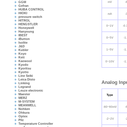
GGM
mV
-
Gefran
HUBA CONTROL
HIOKI
mA
-
pressure switch
HITROL
HENGSTLER
0~1V
-0.
Honeywell
Hanyoung
IBEST
0~5V
-1
iButton
Isolite
J&D
1~5V
-1
Kubler
Koyo
Kett
Kaowool
0~10V
-1
Kyodo
Kyoritsu
Kyotto
Line Seiki
Leica Disto
Analog Inp
Linking
Legrand
Leuze electronic
Maester
Type
MERZ
M-SYSTEM
MEANWELL
-60~60mV
-
Nohken
Ohkura
Optex
-2~2V
-
Pilz
Temperature Controller