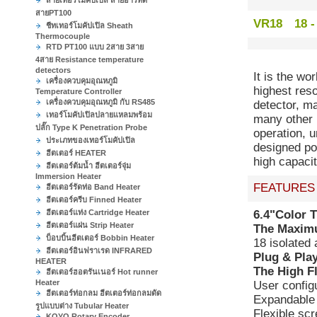
สายเทอร์โมคัปเปิล สายอาร์ทีดี
สายPT100
VR18 18 - 
ชีทเทอร์โมคัปเปิล Sheath
Thermocouple
RTD PT100 แบบ 2สาย 3สาย
4สาย Resistance temperature
detectors
It is the wo
เครื่องควบคุมอุณหภูมิ
highest res
Temperature Controller
เครื่องควบคุมอุณหภูมิ กับ RS485
detector, m
เทอร์โมคัปเปิลปลายแหลมพร้อม
many other 
ปลั๊ก Type K Penetration Probe
operation, u
ประเภทของเทอร์โมคัปเปิล
designed por
ฮีตเตอร์ HEATER
high capaci
ฮีตเตอร์ต้มน้ำ ฮีตเตอร์จุ่ม
Immersion Heater
FEATURES
ฮีตเตอร์รัดท่อ Band Heater
ฮีตเตอร์ครีบ Finned Heater
ฮีตเตอร์แท่ง Cartridge Heater
6.4"Color 
ฮีตเตอร์แผ่น Strip Heater
The Maxim
บ็อบบิ้นฮีตเตอร์ Bobbin Heater
18 isolated
ฮีตเตอร์อินฟราเรด INFRARED
Plug & Play
HEATER
The High Fle
ฮีตเตอร์ฮอตรันเนอร์ Hot runner
Heater
User configu
ฮีตเตอร์ท่อกลม ฮีตเตอร์ท่อกลมดัด
Expandable 
รูปแบบต่าง Tubular Heater
Flexible scr
KOYO Rotary Encoder