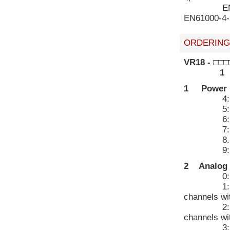
EN61000-
EN61000-4-
ORDERING
VR18 - □□□
1
1 Power
4: 90-2
5: 20-2
6: 11-
7: 18-
8. 36-
9: Spec
2 Analog 
0: n
1: 1 
channels wi
2: 2 c
channels wi
3: 3 c