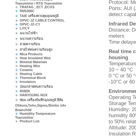
Protocol: M
Transmitter / RTD Transmitter
TRAFAG , ECT ,ECOS
Ports: AUI 
RM1006C
detect capab
TAIE เครื่องควบคุมอุณหภูมิ
OPVC-JZ CABLE CONTROL
Infrared De
OPVC-JZ-CY
LiYCY
Distance: D
ฉนวนไฟฟ้า
meters
ฉนวนความร้อน
Time delayed
ลวดความร้อน
สายไฟทนความร้อนสูง
Real time c
Mica Products
housing
Heat Insulated Wire
Bimetal Materials
Temperatur
Heating Wire
10 ~ 40 
Ceramic
Heating Cable
0 °C or 5
Therminal Block
-10°C or 
Insulators
ปลอกสายทนความร้อน
Environmen
RIXEN
HANYOUNG NUX
Operating T
ซ่อม เครื่องบันทึกอุณหภูมิ ยีห้อ
Storage Tem
Ohkura,Toho,Sigma,Shinko และ
Humidity: 2
Brainchild
Humidity-Temperature
humidity 80
Transmitter
to 50% rela
Product List
Altitude: 
Insulation 