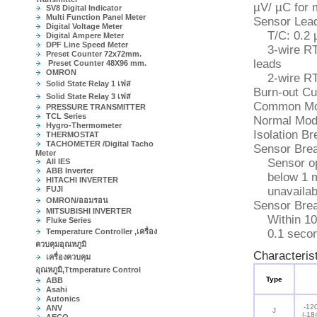
µV/ µC for 
SV8 Digital Indicator
Multi Function Panel Meter
Sensor Lead
Digital Voltage Meter
T/C: 0.2 
Digital Ampere Meter
DPF Line Speed Meter
3-wire RTD:
Preset Counter 72x72mm.
leads
Preset Counter 48X96 mm.
OMRON
2-wire RTD:
Solid State Relay 1 เฟส
Burn-out Cu
Solid State Relay 3 เฟส
Common Mod
PRESSURE TRANSMITTER
TCL Series
Normal Mod
Hygro-Thermometer
Isolation B
THERMOSTAT
TACHOMETER /Digital Tacho
Sensor Brea
Meter
Sensor ope
All IES
ABB Inverter
below 1 mA 
HITACHI INVERTER
FUJI
unavailable
OMRON/ออมรอน
Sensor Bre
MITSUBISHI INVERTER
Within 10 
Fluke Series
Temperature Controller ,เครื่อง
0.1 second
ควบคุมอุณหภูมิ
Characterist
เครื่องควบคุม
อุณหภูมิ,Ttmperature Control
Type
ABB
Asahi
Autonics
-12
ANV
J
(-18