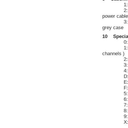
1: standa
2: Bench 
power cable
3: Bench 
grey case
10 Specia
0: n
1: 24VDC a
channels )
2: 3-cha
3: 6-cha
4: 9-cha
D: 3-cha
E: 6-cha
F: 9-cha
5: panel 
6: panel 
7: 7=
8: 8=
9: 9=
X: othe