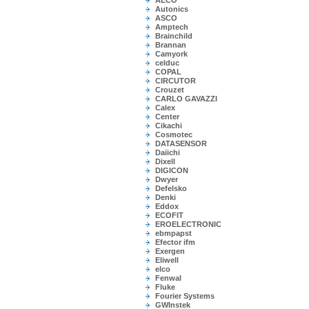
AECO
Autonics
ASCO
Amptech
Brainchild
Brannan
Camyork
celduc
COPAL
CIRCUTOR
Crouzet
CARLO GAVAZZI
Calex
Center
Cikachi
Cosmotec
DATASENSOR
Daiichi
Dixell
DIGICON
Dwyer
Defelsko
Denki
Eddox
ECOFIT
EROELECTRONIC
ebmpapst
Efector ifm
Exergen
Eliwell
elco
Fenwal
Fluke
Fourier Systems
GWInstek