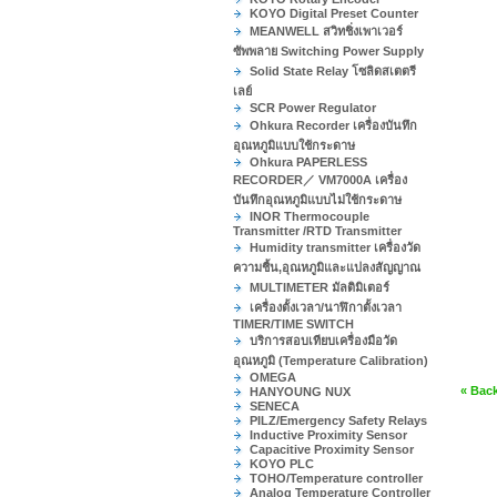
KOYO Digital Preset Counter
MEANWELL สวิทชิ่งเพาเวอร์
ซัพพลาย Switching Power Supply
Solid State Relay โซลิดสเตตรี
เลย์
SCR Power Regulator
Ohkura Recorder เครื่องบันทึก
อุณหภูมิแบบใช้กระดาษ
Ohkura PAPERLESS
RECORDER／ VM7000A เครื่อง
บันทึกอุณหภูมิแบบไม่ใช้กระดาษ
INOR Thermocouple
Transmitter /RTD Transmitter
Humidity transmitter เครื่องวัด
ความชื้น,อุณหภูมิและแปลงสัญญาณ
MULTIMETER มัลติมิเตอร์
เครื่องตั้งเวลา/นาฬิกาตั้งเวลา
TIMER/TIME SWITCH
บริการสอบเทียบเครื่องมือวัด
อุณหภูมิ (Temperature Calibration)
OMEGA
« Bac
HANYOUNG NUX
SENECA
PILZ/Emergency Safety Relays
Inductive Proximity Sensor
Capacitive Proximity Sensor
KOYO PLC
TOHO/Temperature controller
Analog Temperature Controller