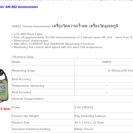
el: AM-802 Anemometer
เครื่องวัดความเร็วลม เครื่องวัดอุณหภูมิ
AM802 Thermo-Anemometer
• LCD With Back Light;
• Auto off,approximately 30,000 measurements of 1 minute (auto-off) and more than 5 
• Water-proof characteristic;
• With MAX, CURRENT And AVERAGE Measuring Functions;
• Measuring the current wind speed with the wind chill temperature.
>Technical Data
Model
AM801
Measuring range
0~30m/s;(108 Km
Best Accuracy
Temperature measuring
---
Best Accuracy
---
General Characteristics
Power
3.0V CR2032
75 Bath
Product Net Weight
55g (Including battery)
Product Size
46.5 x 102 x 16.5mm
Standard Individual Packing
Blister, Pouch