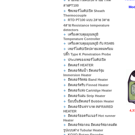
สายเทอร์โมคัปเปิล สายอาร์ทีดี
สายPT100
Mod
ชีทเทอร์โมคัปเปิล Sheath
Thermocouple
RTD PT100 แบบ 2สาย 3สาย
4สาย Resistance temperature
detectors
เครื่องควบคุมอุณหภูมิ
Temperature Controller
เครื่องควบคุมอุณหภูมิ กับ RS485
เทอร์โมคัปเปิลปลายแหลมพร้อม
ปลั๊ก Type K Penetration Probe
ประเภทของเทอร์โมคัปเปิล
ฮีตเตอร์ HEATER
ฮีตเตอร์ต้มน้ำ ฮีตเตอร์จุ่ม
Immersion Heater
ฮีตเตอร์รัดท่อ Band Heater
ฮีตเตอร์ครีบ Finned Heater
ฮีตเตอร์แท่ง Cartridge Heater
ฮีตเตอร์แผ่น Strip Heater
บ็อบบิ้นฮีตเตอร์ Bobbin Heater
ฮีตเตอร์อินฟราเรด INFRARED
4,3
HEATER
ฮีตเตอร์ฮอตรันเนอร์ Hot runner
Heater
ฮีตเตอร์ท่อกลม ฮีตเตอร์ท่อกลมดัด
รูปแบบต่าง Tubular Heater
KOYO Rotary Encoder