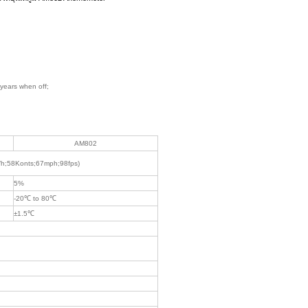
years when off;
AM802
/h;58Konts;67mph;98fps)
5%
-20℃ to 80℃
±1.5℃