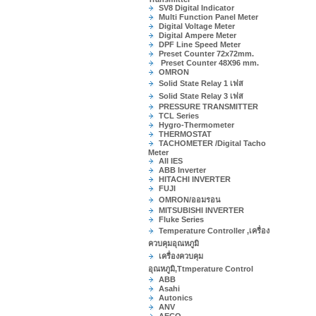
SV8 Digital Indicator
Multi Function Panel Meter
Digital Voltage Meter
Digital Ampere Meter
DPF Line Speed Meter
Preset Counter 72x72mm.
Preset Counter 48X96 mm.
OMRON
Solid State Relay 1 เฟส
Solid State Relay 3 เฟส
PRESSURE TRANSMITTER
TCL Series
Hygro-Thermometer
THERMOSTAT
TACHOMETER /Digital Tacho
Meter
All IES
ABB Inverter
HITACHI INVERTER
FUJI
OMRON/ออมรอน
MITSUBISHI INVERTER
Fluke Series
Temperature Controller ,เครื่อง
ควบคุมอุณหภูมิ
เครื่องควบคุม
อุณหภูมิ,Ttmperature Control
ABB
Asahi
Autonics
ANV