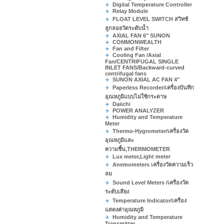
Digital Temperature Controller
Relay Module
FLOAT LEVEL SWITCH สวิทช์
ลูกลอยวัดระดับน้ำ
AXIAL FAN 6" SUNON
COMMONWEALTH
Fan and Filter
Cooling Fan /Axial
Fan/CENTRIFUGAL SINGLE
INLET FANS/Backward-curved
centrifugal fans
SUNON AXIAL AC FAN 4"
Paperless Recorder/เครื่องบันทึก
อุณหภูมิแบบไม่ใช้กระดาษ
Daiichi
POWER ANALYZER
Humidity and Temperature
Meter
Thermo-Hygrometer/เครื่องวัด
อุณหภูมิและ
ความชื้น,THERMOMETER
Lux meter,Light meter
Anemometers เครื่องวัดความเร็ว
ลม
Sound Level Meters /เครื่องวัด
ระดับเสียง
Temperature Indicator/เครื่อง
แสดงค่าอุณหภูมิ
Humidity and Temperature
Transmitter