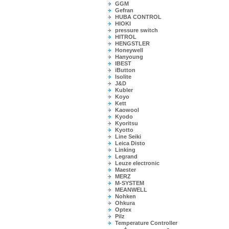
GGM
Gefran
HUBA CONTROL
HIOKI
pressure switch
HITROL
HENGSTLER
Honeywell
Hanyoung
IBEST
iButton
Isolite
J&D
Kubler
Koyo
Kett
Kaowool
Kyodo
Kyoritsu
Kyotto
Line Seiki
Leica Disto
Linking
Legrand
Leuze electronic
Maester
MERZ
M-SYSTEM
MEANWELL
Nohken
Ohkura
Optex
Pilz
Temperature Controller