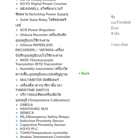
KOYO Digital Preset Counter
MEANWELL สวิทชิ่งเพาเวอร์
ซัพพลาย Switching Power Supply
ชื่อ
Solid State Relay โซลิดสเตตรี
เบอร์โทรศัพท์
เลย์
อีเมล
SCR Power Regulator
หัวข้อ
Ohkura Recorder เครื่องบันทึก
อุณหภูมิแบบใช้กระดาษ
รายละเอียด
Ohkura PAPERLESS
RECORDER／ VM7000A เครื่อง
บันทึกอุณหภูมิแบบไม่ใช้กระดาษ
INOR Thermocouple
Transmitter /RTD Transmitter
Humidity transmitter เครื่องวัด
« Back
ความชื้น,อุณหภูมิและแปลงสัญญาณ
MULTIMETER มัลติมิเตอร์
เครื่องตั้งเวลา/นาฬิกาตั้งเวลา
TIMER/TIME SWITCH
บริการสอบเทียบเครื่องมือวัด
อุณหภูมิ (Temperature Calibration)
OMEGA
HANYOUNG NUX
SENECA
PILZ/Emergency Safety Relays
Inductive Proximity Sensor
Capacitive Proximity Sensor
KOYO PLC
TOHO/Temperature controller
Analog Temperature Controller