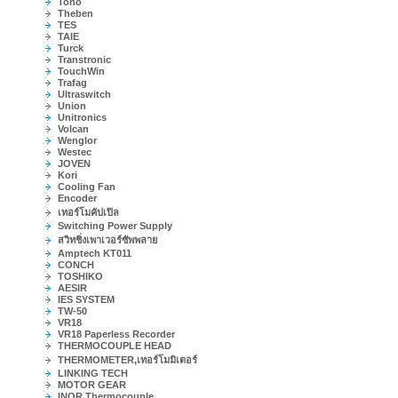
Toho
Theben
TES
TAIE
Turck
Transtronic
TouchWin
Trafag
Ultraswitch
Union
Unitronics
Volcan
Wenglor
Westec
JOVEN
Kori
Cooling Fan
Encoder
เทอร์โมคัปเปิล
Switching Power Supply
สวิทชิ่งเพาเวอร์ซัพพลาย
Amptech KT011
CONCH
TOSHIKO
AESIR
IES SYSTEM
TW-50
VR18
VR18 Paperless Recorder
THERMOCOUPLE HEAD
THERMOMETER,เทอร์โมมิเตอร์
LINKING TECH
MOTOR GEAR
INOR Thermocouple