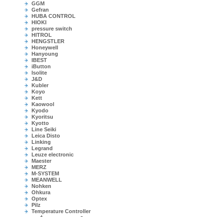
GGM
Gefran
HUBA CONTROL
HIOKI
pressure switch
HITROL
HENGSTLER
Honeywell
Hanyoung
IBEST
iButton
Isolite
J&D
Kubler
Koyo
Kett
Kaowool
Kyodo
Kyoritsu
Kyotto
Line Seiki
Leica Disto
Linking
Legrand
Leuze electronic
Maester
MERZ
M-SYSTEM
MEANWELL
Nohken
Ohkura
Optex
Pilz
Temperature Controller