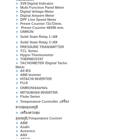
SV8 Digital Indicator
Multi Function Panel Meter
Digital Voltage Meter
Digital Ampere Meter
DPF Line Speed Meter
Preset Counter 72x72mm.
Preset Counter 48X96 mm.
OMRON
Solid State Relay 1 เฟส
Solid State Relay 3 เฟส
PRESSURE TRANSMITTER
TCL Series
Hygro-Thermometer
THERMOSTAT
TACHOMETER /Digital Tacho
Meter
All IES
ABB Inverter
HITACHI INVERTER
FUJI
OMRON/ออมรอน
MITSUBISHI INVERTER
Fluke Series
Temperature Controller ,เครื่อง
ควบคุมอุณหภูมิ
เครื่องควบคุม
อุณหภูมิ,Ttmperature Control
ABB
Asahi
Autonics
ANV