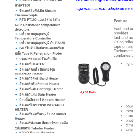
สายเทอร์โมคัปเปิล สายอาร์ทีดี
สายPT100
Light Meter Lux Meter เครื่องวัดแสง DT1
ชีทเทอร์โมคัปเปิล Sheath
Thermocouple
RTD PT100 แบบ 2สาย 3สาย
Feature
4สาย Resistance temperature
Fast and a
detectors
provides
เครื่องควบคุมอุณหภูมิ
fast and a
Temperature Controller
Using refle
เครื่องควบคุมอุณหภูมิ กับ RS485
tape on obj
เทอร์โมคัปเปิลปลายแหลมพร้อม
Tachomete
ปลั๊ก Type K Penetration Probe
combines bo
ประเภทของเทอร์โมคัปเปิล
light
ฮีตเตอร์ HEATER
ฮีตเตอร์ต้มน้ำ ฮีตเตอร์จุ่ม
Immersion Heater
ฮีตเตอร์รัดท่อ Band Heater
ฮีตเตอร์ครีบ Finned Heater
ฮีตเตอร์แท่ง Cartridge Heater
4,200 Bath
ฮีตเตอร์แผ่น Strip Heater
บ็อบบิ้นฮีตเตอร์ Bobbin Heater
ฮีตเตอร์อินฟราเรด INFRARED
powe
HEATER
meas
ฮีตเตอร์ฮอตรันเนอร์ Hot runner
stor
Heater
phot
ฮีตเตอร์ท่อกลม ฮีตเตอร์ท่อกลมดัด
dim
รูปแบบต่าง Tubular Heater
weig
KOYO Rotary Encoder