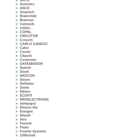
AECO
Autonics
ASCO
Amptech
Brainchild
Brannan
Camyork
celduc
COPAL
CIRCUTOR
Crouzet
CARLO GAVAZZI
Calex
Center
Cikachi
Cosmotec
DATASENSOR
Daiichi
Dixell
DIGICON
Dwyer
Defelsko
Denki
Eddox
ECOFIT
EROELECTRONIC
ebmpapst
Efector ifm
Exergen
Eliwell
elco
Fenwal
Fluke
Fourier Systems
GWInstek