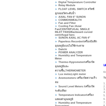
Digital Temperature Controller
Relay Module
FLOAT LEVEL SWITCH สวิทช์
ลูกลอยวัดระดับน้ำ
AXIAL FAN 6" SUNON
COMMONWEALTH
Fan and Filter
Cooling Fan /Axial
Fan/CENTRIFUGAL SINGLE
INLET FANS/Backward-curved
centrifugal fans
SUNON AXIAL AC FAN 4"
Paperless Recorder/เครื่องบันทึก
อุณหภูมิแบบไม่ใช้กระดาษ
Daiichi
POWER ANALYZER
Humidity and Temperature
Meter
Thermo-Hygrometer/เครื่องวัด
เ
อุณหภูมิและ
ความชื้น,THERMOMETER
Kn
Lux meter,Light meter
Sp
Anemometers เครื่องวัดความเร็ว
ลม
1.
2.
Sound Level Meters /เครื่องวัด
3.
ระดับเสียง
4.
Temperature Indicator/เครื่อง
5
6.
แสดงค่าอุณหภูมิ
7.
Humidity and Temperature
8
Transmitter