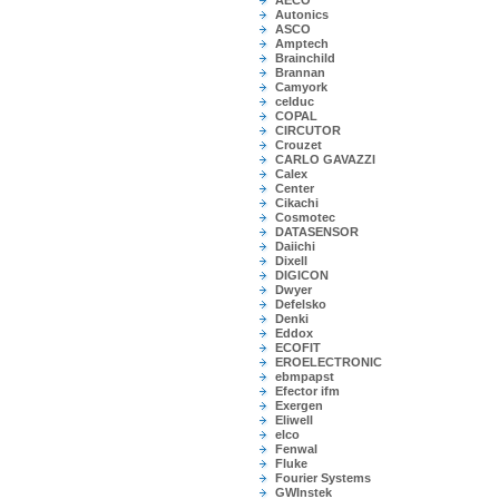
AECO
Autonics
ASCO
Amptech
Brainchild
Brannan
Camyork
celduc
COPAL
CIRCUTOR
Crouzet
CARLO GAVAZZI
Calex
Center
Cikachi
Cosmotec
DATASENSOR
Daiichi
Dixell
DIGICON
Dwyer
Defelsko
Denki
Eddox
ECOFIT
EROELECTRONIC
ebmpapst
Efector ifm
Exergen
Eliwell
elco
Fenwal
Fluke
Fourier Systems
GWInstek