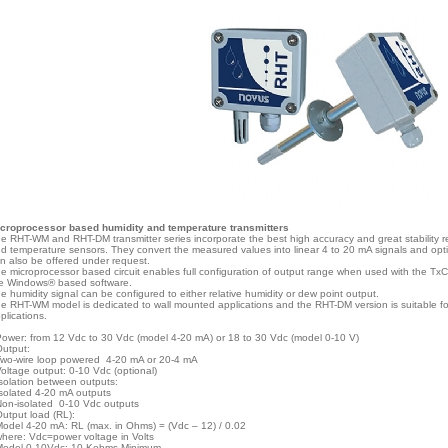
croprocessor based humidity and temperature transmitters
e RHT-WM and RHT-DM transmitter series incorporate the best high accuracy and great stability re
d temperature sensors. They convert the measured values into linear 4 to 20 mA signals and opt
n also be offered under request.
e microprocessor based circuit enables full configuration of output range when used with the Tx
e Windows® based software.
e humidity signal can be configured to either relative humidity or dew point output.
e RHT-WM model is dedicated to wall mounted applications and the RHT-DM version is suitable fo
plications.
Power: from 12 Vdc to 30 Vdc (model 4-20 mA) or 18 to 30 Vdc (model 0-10 V)
Output:
o-wire loop powered 4-20 mA or 20-4 mA
ltage output: 0-10 Vdc (optional)
Isolation between outputs:
olated 4-20 mA outputs
n-isolated 0-10 Vdc outputs
Output load (RL):
del 4-20 mA: RL (max. in Ohms) = (Vdc – 12) / 0.02
where: Vdc=power voltage in Volts
odel 0-10Vdc: 10 Kohms Minimum