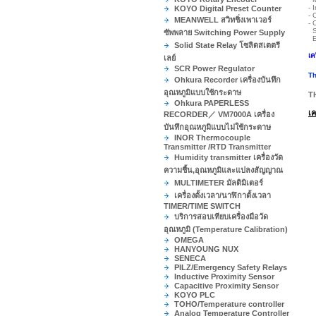
- 
KOYO Digital Preset Counter
- 
MEANWELL สวิทชิ่งเพาเวอร์
- 
Se
ซัพพลาย Switching Power Supply
El
Solid State Relay โซลิดสเตตรี
เค
เลย์
SCR Power Regulator
Th
Ohkura Recorder เครื่องบันทึก
อุณหภูมิแบบใช้กระดาษ
T
Ohkura PAPERLESS
เค
RECORDER／ VM7000A เครื่อง
บันทึกอุณหภูมิแบบไม่ใช้กระดาษ
INOR Thermocouple
Transmitter /RTD Transmitter
Humidity transmitter เครื่องวัด
ความชื้น,อุณหภูมิและแปลงสัญญาณ
MULTIMETER มัลติมิเตอร์
เครื่องตั้งเวลา/นาฬิกาตั้งเวลา
TIMER/TIME SWITCH
บริการสอบเทียบเครื่องมือวัด
อุณหภูมิ (Temperature Calibration)
OMEGA
HANYOUNG NUX
SENECA
PILZ/Emergency Safety Relays
Inductive Proximity Sensor
Capacitive Proximity Sensor
KOYO PLC
TOHO/Temperature controller
Analog Temperature Controller