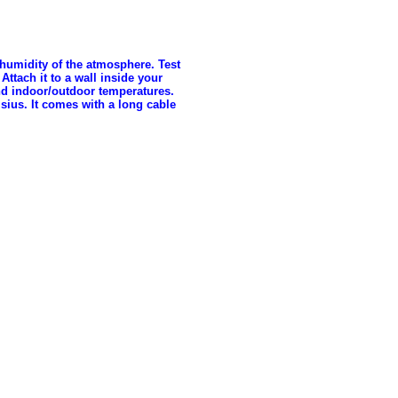
humidity of the atmosphere. Test
ttach it to a wall inside your
nd indoor/outdoor temperatures.
ius. It comes with a long cable