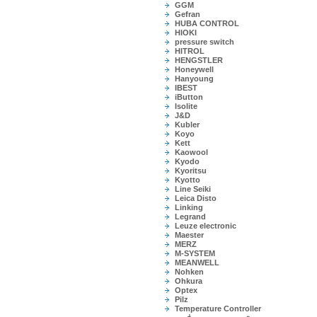
GGM
Gefran
HUBA CONTROL
HIOKI
pressure switch
HITROL
HENGSTLER
Honeywell
Hanyoung
IBEST
iButton
Isolite
J&D
Kubler
Koyo
Kett
Kaowool
Kyodo
Kyoritsu
Kyotto
Line Seiki
Leica Disto
Linking
Legrand
Leuze electronic
Maester
MERZ
M-SYSTEM
MEANWELL
Nohken
Ohkura
Optex
Pilz
Temperature Controller