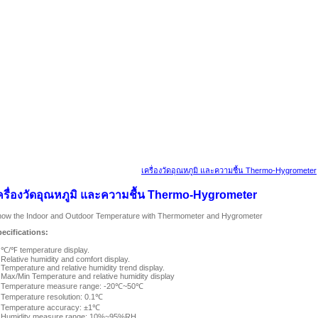
เครื่องวัดอุณหภูมิ และความชื้น Thermo-Hygrometer
ครื่องวัดอุณหภูมิ และความชื้น Thermo-Hygrom
eter
ow the Indoor and Outdoor Temperature with Thermometer and Hygrometer
ecifications:
 ℃/℉ temperature display.
 Relative humidity and comfort display.
 Temperature and relative humidity trend display.
 Max/Min Temperature and relative humidity display
. Temperature measure range: -20℃~50℃
 Temperature resolution: 0.1℃
 Temperature accuracy: ±1℃
. Humidity measure range: 10%~95%RH