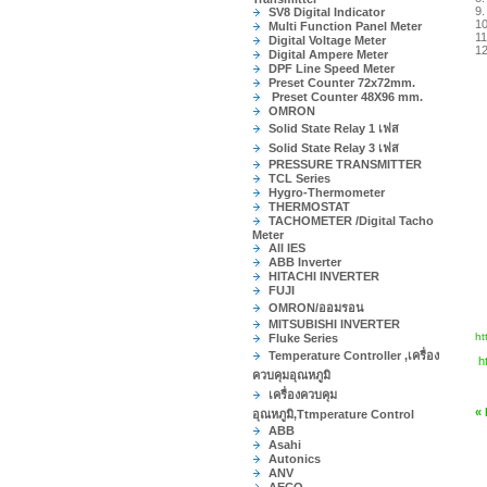
9.
SV8 Digital Indicator
10
Multi Function Panel Meter
11
Digital Voltage Meter
12
Digital Ampere Meter
DPF Line Speed Meter
Preset Counter 72x72mm.
Preset Counter 48X96 mm.
OMRON
Solid State Relay 1 เฟส
Solid State Relay 3 เฟส
PRESSURE TRANSMITTER
TCL Series
Hygro-Thermometer
THERMOSTAT
TACHOMETER /Digital Tacho
Meter
All IES
ABB Inverter
HITACHI INVERTER
FUJI
OMRON/ออมรอน
MITSUBISHI INVERTER
ht
Fluke Series
Temperature Controller ,เครื่อง
h
ควบคุมอุณหภูมิ
เครื่องควบคุม
«
อุณหภูมิ,Ttmperature Control
ABB
Asahi
Autonics
ANV