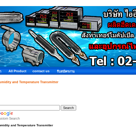
All Product
contact us
ำ
รับสมัครงาน
umidity and Temperature Transmitter
ustom Search
midity and Temperature Transmitter