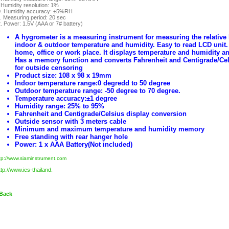
 Humidity resolution: 1%
. Humidity accuracy: ±5%RH
. Measuring period: 20 sec
. Power: 1.5V (AAA or 7# battery)
A hygrometer is a measuring instrument for measuring the relative 
indoor & outdoor temperature and humidity. Easy to read LCD unit. A
home, office or work place. It displays temperature and humidity a
Has a memory function and converts Fahrenheit and Centigrade/Cels
for outside censoring
Product size: 108 x 98 x 19mm
Indoor temperature range:0 degredd to 50 degree
Outdoor temperature range: -50 degree to 70 degree.
Temperature accuracy:±1 degree
Humidity range: 25% to 95%
Fahrenheit and Centigrade/Celsius display conversion
Outside sensor with 3 meters cable
Minimum and maximum temperature and humidity memory
Free standing with rear hanger hole
Power: 1 x AAA Battery(Not included)
tp://www.siaminstrument.com
ttp://www.ies-thailand.
 Back