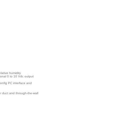
lative humidity
ional 0 to 10 Vdc output
Config PC interface and
r duct and through-the-wall