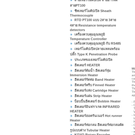
สายเทอร์โมคัปเปิล สายอาร์ทีดี
สายPT100
ชีทเทอร์โมคัปเปิล Sheath
Thermocouple
RTD PT100 แบบ 2สาย 3สาย
4สาย Resistance temperature
detectors
เครื่องควบคุมอุณหภูมิ
Temperature Controller
เครื่องควบคุมอุณหภูมิ กับ RS485
เทอร์โมคัปเปิลปลายแหลมพร้อม
ปลั๊ก Type K Penetration Probe
ประเภทของเทอร์โมคัปเปิล
ฮีตเตอร์ HEATER
Mi
ฮีตเตอร์ต้มน้ำ ฮีตเตอร์จุ่ม
Th
Immersion Heater
an
ca
ฮีตเตอร์รัดท่อ Band Heater
Th
ฮีตเตอร์ครีบ Finned Heater
th
Th
ฮีตเตอร์แท่ง Cartridge Heater
Th
ap
ฮีตเตอร์แผ่น Strip Heater
บ็อบบิ้นฮีตเตอร์ Bobbin Heater
- 
- 
ฮีตเตอร์อินฟราเรด INFRARED
Tw
HEATER
Vo
- 
ฮีตเตอร์ฮอตรันเนอร์ Hot runner
Is
Heater
No
ฮีตเตอร์ท่อกลม ฮีตเตอร์ท่อกลมดัด
- 
Mo
รูปแบบต่าง Tubular Heater
- 
KOYO Rotary Encoder
M