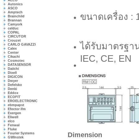
AECO
Autonics
ASCO
Amptech
ขนาดเครื่อง :
Brainchild
Brannan
Camyork
celduc
COPAL
CIRCUTOR
Crouzet
ได้รับมาตรฐา
CARLO GAVAZZI
Calex
Center
IEC, CE, EN
Cikachi
Cosmotec
DATASENSOR
Daiichi
Dixell
DIGICON
Dwyer
Defelsko
Denki
Eddox
ECOFIT
EROELECTRONIC
ebmpapst
Efector ifm
Exergen
Eliwell
elco
Fenwal
Fluke
Dimension
Fourier Systems
GWInstek