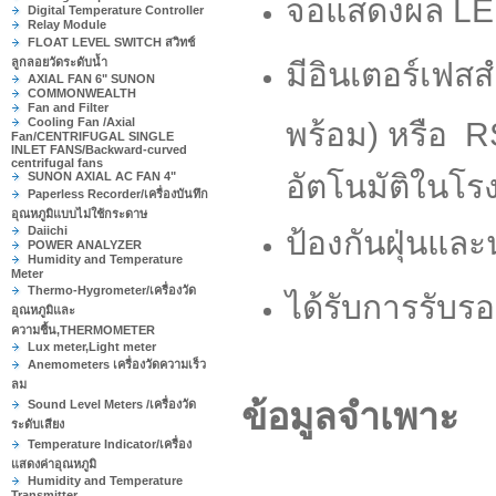
จอแสดงผล LED
Digital Temperature Controller
Relay Module
FLOAT LEVEL SWITCH สวิทช์
ลูกลอยวัดระดับน้ำ
มีอินเตอร์เฟส
AXIAL FAN 6" SUNON
COMMONWEALTH
Fan and Filter
Cooling Fan /Axial
พร้อม) หรือ R
Fan/CENTRIFUGAL SINGLE
INLET FANS/Backward-curved
centrifugal fans
อัตโนมัติในโ
SUNON AXIAL AC FAN 4"
Paperless Recorder/เครื่องบันทึก
อุณหภูมิแบบไม่ใช้กระดาษ
Daiichi
ป้องกันฝุ่นแ
POWER ANALYZER
Humidity and Temperature
Meter
Thermo-Hygrometer/เครื่องวัด
ได้รับการรับ
อุณหภูมิและ
ความชื้น,THERMOMETER
Lux meter,Light meter
Anemometers เครื่องวัดความเร็ว
ลม
ข้อมูลจำเพาะ
Sound Level Meters /เครื่องวัด
ระดับเสียง
Temperature Indicator/เครื่อง
แสดงค่าอุณหภูมิ
Humidity and Temperature
Transmitter