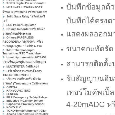
KOYO Digital Preset Counter
บันทึกข้อมูลด
MEANWELL สวิทชิ่งเพาเวอร์
ซัพพลาย Switching Power Supply
Solid State Relay โซลิดสเตตรี
บันทึกได้ตรงตา
เลย์
SCR Power Regulator
Ohkura Recorder เครื่องบันทึก
แสดงผลออกมาเ
อุณหภูมิแบบใช้กระดาษ
Ohkura PAPERLESS
RECORDER／ VM7000A เครื่อง
ขนาดกะทัดรัด 
บันทึกอุณหภูมิแบบไม่ใช้กระดาษ
INOR Thermocouple
Transmitter /RTD Transmitter
Humidity transmitter เครื่องวัด
สามารถติดตั้ง
ความชื้น,อุณหภูมิและแปลงสัญญาณ
MULTIMETER มัลติมิเตอร์
เครื่องตั้งเวลา/นาฬิกาตั้งเวลา
TIMER/TIME SWITCH
รับสัญญาณอินพ
บริการสอบเทียบเครื่องมือวัด
อุณหภูมิ (Temperature Calibration)
OMEGA
เทอร์โมคัพเปิ
HANYOUNG NUX
SENECA
PILZ/Emergency Safety Relays
Inductive Proximity Sensor
4-20mADC หร
Capacitive Proximity Sensor
KOYO PLC
TOHO/Temperature controller
Analog Temperature Controller