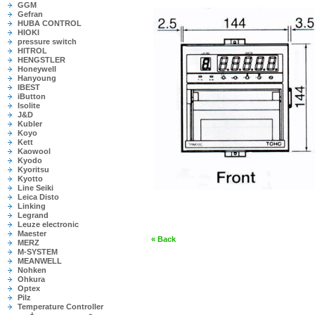
GGM
Gefran
HUBA CONTROL
HIOKI
pressure switch
HITROL
HENGSTLER
Honeywell
Hanyoung
IBEST
iButton
Isolite
J&D
Kubler
Koyo
Kett
Kaowool
Kyodo
Kyoritsu
Kyotto
Line Seiki
Leica Disto
Linking
Legrand
Leuze electronic
Maester
« Back
MERZ
M-SYSTEM
MEANWELL
Nohken
Ohkura
Optex
Pilz
Temperature Controller