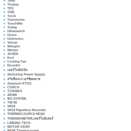
Toho
Theben
TES
TAIE
Turck
Transtronic
TouchWin
Trafag
Ultraswitch
Union
Unitronics
Volcan
Wenglor
Westec
JOVEN
Kori
Cooling Fan
Encoder
เทอร์โมคัปเปิล
Switching Power Supply
สวิทชิ่งเพาเวอร์ซัพพลาย
Amptech KT011
CONCH
TOSHIKO
AESIR
IES SYSTEM
TW-50
VR18
VR18 Paperless Recorder
THERMOCOUPLE HEAD
THERMOMETER,เทอร์โมมิเตอร์
LINKING TECH
MOTOR GEAR
INOR Thermocouple