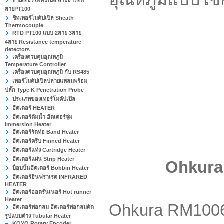
สายเทอร์โมคัปเปิล สายอาร์ทีดี
สายPT100
ชีทเทอร์โมคัปเปิล Sheath
Thermocouple
RTD PT100 แบบ 2สาย 3สาย
4สาย Resistance temperature
detectors
เครื่องควบคุมอุณหภูมิ
Temperature Controller
เครื่องควบคุมอุณหภูมิ กับ RS485
เทอร์โมคัปเปิลปลายแหลมพร้อม
ปลั๊ก Type K Penetration Probe
ประเภทของเทอร์โมคัปเปิล
ฮีตเตอร์ HEATER
ฮีตเตอร์ต้มน้ำ ฮีตเตอร์จุ่ม
Immersion Heater
ฮีตเตอร์รัดท่อ Band Heater
ฮีตเตอร์ครีบ Finned Heater
ฮีตเตอร์แท่ง Cartridge Heater
ฮีตเตอร์แผ่น Strip Heater
Ohkura
บ็อบบิ้นฮีตเตอร์ Bobbin Heater
ฮีตเตอร์อินฟราเรด INFRARED
HEATER
ฮีตเตอร์ฮอตรันเนอร์ Hot runner
Heater
Ohkura RM100
ฮีตเตอร์ท่อกลม ฮีตเตอร์ท่อกลมดัด
รูปแบบต่าง Tubular Heater
KOYO Rotary Encoder