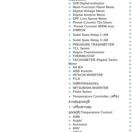
SV8 Digital Indicator
Multi Function Panel Meter
Digital Voltage Meter
Digital Ampere Meter
DPF Line Speed Meter
Preset Counter 72x72mm.
Preset Counter 48X96 mm.
OMRON
Solid State Relay 1 เฟส
Solid State Relay 3 เฟส
PRESSURE TRANSMITTER
TCL Series
Hygro-Thermometer
THERMOSTAT
TACHOMETER /Digital Tacho
Meter
All IES
ABB Inverter
HITACHI INVERTER
FUJI
OMRON/ออมรอน
MITSUBISHI INVERTER
Fluke Series
Temperature Controller ,เครื่อง
ควบคุมอุณหภูมิ
เครื่องควบคุม
อุณหภูมิ,Ttmperature Control
ABB
Asahi
Autonics
ANV