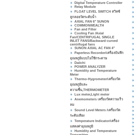
Digital Temperature Controller
Relay Module
FLOAT LEVEL SWITCH สวิทช์
ลูกลอยวัดระดับน้ำ
AXIAL FAN 6" SUNON
COMMONWEALTH
Fan and Filter
Cooling Fan /Axial
Fan/CENTRIFUGAL SINGLE
INLET FANS/Backward-curved
centrifugal fans
SUNON AXIAL AC FAN 4"
Paperless Recorder/เครื่องบันทึก
อุณหภูมิแบบไม่ใช้กระดาษ
Daiichi
POWER ANALYZER
Humidity and Temperature
Meter
Thermo-Hygrometer/เครื่องวัด
อุณหภูมิและ
ความชื้น,THERMOMETER
Lux meter,Light meter
Anemometers เครื่องวัดความเร็ว
ลม
Sound Level Meters /เครื่องวัด
ระดับเสียง
Temperature Indicator/เครื่อง
แสดงค่าอุณหภูมิ
Humidity and Temperature
Transmitter