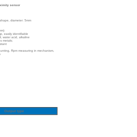
oximity sensor
er shape, diameter: 5mm
mm)
, easily identifiable
, water acid, alkaline
us metals;
stant
Counting, Rpm measuring in mechanism,
h
Output type