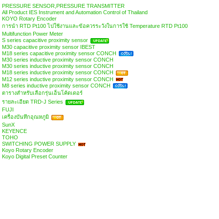
PRESSURE SENSOR,PRESSURE TRANSMITTER
All Product IES Instrument and Automation Control of Thailand
KOYO Rotary Encoder
การนำ RTD Pt100 ไปใช้งานและข้อควรระวังในการใช้ Temperature RTD Pt100
Multifunction Power Meter
S series capacitive proximity sensor
M30 capacitive proximity sensor IBEST
M18 series capacitive proximity sensor CONCH
M30 series inductive proximity sensor CONCH
M30 series inductive proximity sensor CONCH
M18 series inductive proximity sensor CONCH
M12 series inductive proximity sensor CONCH
M8 series inductive proximity sensor CONCH
ตารางสำหรับเลือกรุ่นเอ็นโค้ดเดอร์
รายละเอียด TRD-J Series
FUJI
เครื่องบันทึกอุณหภูมิ
SunX
KEYENCE
TOHO
SWITCHING POWER SUPPLY
Koyo Rotary Encoder
Koyo Digital Preset Counter