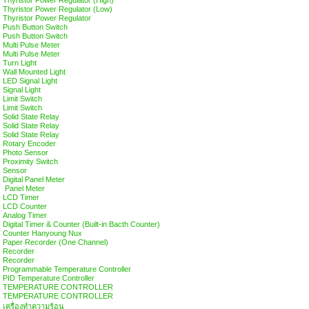
Thyristor Power Regulator (High)
Thyristor Power Regulator (Low)
Thyristor Power Regulator
Push Button Switch
Push Button Switch
Multi Pulse Meter
Multi Pulse Meter
Turn Light
Wall Mounted Light
LED Signal Light
Signal Light
Limit Switch
Limit Switch
Solid State Relay
Solid State Relay
Solid State Relay
Rotary Encoder
Photo Sensor
Proximity Switch
Sensor
Digital Panel Meter
Panel Meter
LCD Timer
LCD Counter
Analog Timer
Digital Timer & Counter (Built-in Bacth Counter)
Counter Hanyoung Nux
Paper Recorder (One Channel)
Recorder
Recorder
Programmable Temperature Controller
PID Temperature Controller
TEMPERATURE CONTROLLER
TEMPERATURE CONTROLLER
เครื่องทำความร้อน