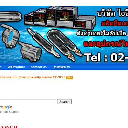
All Product
contact us
ำ
รับสมัครงาน
5 series inductive proximity sensor CONCH
ustom Search
CONCH