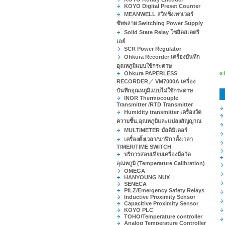
KOYO Digital Preset Counter
MEANWELL สวิทชิ่งเพาเวอร์
ซัพพลาย Switching Power Supply
Solid State Relay โซลิดสเตตรี
เลย์
SCR Power Regulator
Ohkura Recorder เครื่องบันทึก
อุณหภูมิแบบใช้กระดาษ
Ohkura PAPERLESS
«
RECORDER／ VM7000A เครื่อง
บันทึกอุณหภูมิแบบไม่ใช้กระดาษ
INOR Thermocouple
Transmitter /RTD Transmitter
Humidity transmitter เครื่องวัด
ความชื้น,อุณหภูมิและแปลงสัญญาณ
MULTIMETER มัลติมิเตอร์
เครื่องตั้งเวลา/นาฬิกาตั้งเวลา
TIMER/TIME SWITCH
บริการสอบเทียบเครื่องมือวัด
อุณหภูมิ (Temperature Calibration)
OMEGA
HANYOUNG NUX
SENECA
PILZ/Emergency Safety Relays
Inductive Proximity Sensor
Capacitive Proximity Sensor
KOYO PLC
TOHO/Temperature controller
Analog Temperature Controller