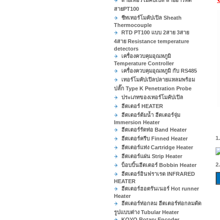
สายเทอร์โมคัปเปิล สายอาร์ทีดี
สายPT100
ชีทเทอร์โมคัปเปิล Sheath
Thermocouple
RTD PT100 แบบ 2สาย 3สาย
4สาย Resistance temperature
detectors
เครื่องควบคุมอุณหภูมิ
Temperature Controller
เครื่องควบคุมอุณหภูมิ กับ RS485
เทอร์โมคัปเปิลปลายแหลมพร้อม
ปลั๊ก Type K Penetration Probe
ประเภทของเทอร์โมคัปเปิล
ฮีตเตอร์ HEATER
ฮีตเตอร์ต้มน้ำ ฮีตเตอร์จุ่ม
Immersion Heater
ฮีตเตอร์รัดท่อ Band Heater
1
ฮีตเตอร์ครีบ Finned Heater
ฮีตเตอร์แท่ง Cartridge Heater
ฮีตเตอร์แผ่น Strip Heater
2
บ็อบบิ้นฮีตเตอร์ Bobbin Heater
ฮีตเตอร์อินฟราเรด INFRARED
HEATER
ฮีตเตอร์ฮอตรันเนอร์ Hot runner
Heater
ฮีตเตอร์ท่อกลม ฮีตเตอร์ท่อกลมดัด
รูปแบบต่าง Tubular Heater
KOYO Rotary Encoder