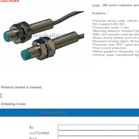
M5 series inductive pr
Code：
Features：
*Inductive sensor, style: cylind
*DC 3-wire(10-30V DC)
*Connection mode: 3 wire
*Mounting distance: shielded (1
*With LED operation indicate lamp
*Brass chrome plated, proof of oil
*Standard sensing object: iferro
*Protection rate: IP67, water resi
*Over-current protection
*Widely applied in measuring, 
chemical, paper manufacture lig
. Product model is named:
. Ordering Code:
Model and Type
ชื่อ
เบอร์โทรศัพท์
อีเมล