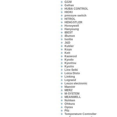
GGM
Gefran
HUBA CONTROL
HIOKI
pressure switch
HITROL
HENGSTLER
Honeywell
Hanyoung
IBEST
iButton
Isolite
J&D
Kubler
Koyo
Kett
Kaowool
Kyodo
Kyoritsu
Kyotto
Line Seiki
Leica Disto
Linking
Legrand
Leuze electronic
Maester
MERZ
M-SYSTEM
MEANWELL
Nohken
Ohkura
Optex
Pilz
Temperature Controller