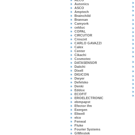
AECO
Autonics
ASCO
Amptech
Brainchild
Brannan
Camyork
celduc
COPAL
CIRCUTOR
Crouzet
CARLO GAVAZZI
Calex
Center
Cikachi
Cosmotec
DATASENSOR
Daiichi
Dixell
DIGICON
Dwyer
Defelsko
Denki
Eddox
ECOFIT
EROELECTRONIC
ebmpapst
Efector ifm
Exergen
Eliwell
elco
Fenwal
Fluke
Fourier Systems
GWInstek