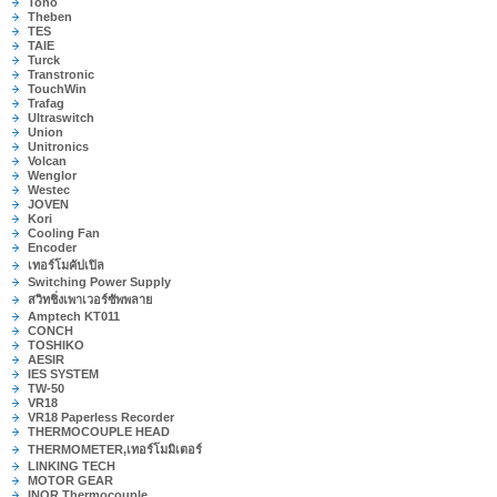
Toho
Theben
TES
TAIE
Turck
Transtronic
TouchWin
Trafag
Ultraswitch
Union
Unitronics
Volcan
Wenglor
Westec
JOVEN
Kori
Cooling Fan
Encoder
เทอร์โมคัปเปิล
Switching Power Supply
สวิทชิ่งเพาเวอร์ซัพพลาย
Amptech KT011
CONCH
TOSHIKO
AESIR
IES SYSTEM
TW-50
VR18
VR18 Paperless Recorder
THERMOCOUPLE HEAD
THERMOMETER,เทอร์โมมิเตอร์
LINKING TECH
MOTOR GEAR
INOR Thermocouple