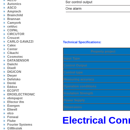
AECO
Autonics
ASCO
Amptech
Brainchild
Brannan
Camyork
celduc
COPAL
CIRCUTOR
Crouzet
CARLO GAVAZZI
Technical Specifications:
Calex
Center
Property project
Cikachi
Cosmotec
Input Type
DATASENSOR
Daiichi
Control Output
Dixell
DIGICON
Control type
Dwyer
Defelsko
Measuring accuracy
Denki
Operation conditions
Eddox
ECOFIT
Insulation Strength
EROELECTRONIC
ebmpapst
Power Supply
Efector ifm
Exergen
Dimensions
Eliwell
elco
Electrical Co
Fenwal
Fluke
Fourier Systems
GWInstek