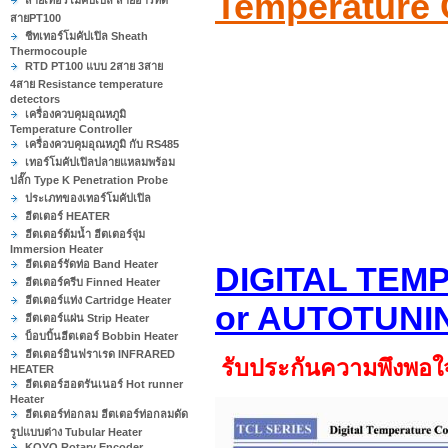
Temperature C
สายเทอร์โมคัปเปิล สายอาร์ทีดี
สายPT100
ชีทเทอร์โมคัปเปิล Sheath
Thermocouple
RTD PT100 แบบ 2สาย 3สาย
4สาย Resistance temperature
detectors
เครื่องควบคุมอุณหภูมิ
Temperature Controller
เครื่องควบคุมอุณหภูมิ กับ RS485
เทอร์โมคัปเปิลปลายแหลมพร้อม
ปลั๊ก Type K Penetration Probe
ประเภทของเทอร์โมคัปเปิล
ฮีตเตอร์ HEATER
ฮีตเตอร์ต้มน้ำ ฮีตเตอร์จุ่ม
Immersion Heater
ฮีตเตอร์รัดท่อ Band Heater
DIGITAL TE
ฮีตเตอร์ครีบ Finned Heater
ฮีตเตอร์แท่ง Cartridge Heater
or AUTOTUNI
ฮีตเตอร์แผ่น Strip Heater
บ็อบบิ้นฮีตเตอร์ Bobbin Heater
ฮีตเตอร์อินฟราเรด INFRARED
รับประกันความพึงพอใจล
HEATER
ฮีตเตอร์ฮอตรันเนอร์ Hot runner
Heater
ฮีตเตอร์ท่อกลม ฮีตเตอร์ท่อกลมดัด
รูปแบบต่าง Tubular Heater
KOYO Rotary Encoder