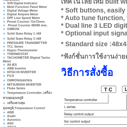
เทคโนโลยีใหม่ built 
SV8 Digital Indicator
Multi Function Panel Meter
* Soft buttons, easily
Digital Voltage Meter
Digital Ampere Meter
* Auto tune function,
DPF Line Speed Meter
Preset Counter 72x72mm.
* Dual line 3 LED dig
Preset Counter 48X96 mm.
OMRON
* Optional input sig
Solid State Relay 1 เฟส
Solid State Relay 3 เฟส
* Standard size :48x
PRESSURE TRANSMITTER
TCL Series
Hygro-Thermometer
THERMOSTAT
*ฟังก์ชั่นการใช้งานง่ายต่
TACHOMETER /Digital Tacho
Meter
All IES
ABB Inverter
วิธีการสั่งซื้อ
HITACHI INVERTER
FUJI
OMRON/ออมรอน
MITSUBISHI INVERTER
Fluke Series
Temperature Controller ,เครื่อง
ควบคุมอุณหภูมิ
เครื่องควบคุม
อุณหภูมิ,Ttmperature Control
ABB
Asahi
Autonics
ANV