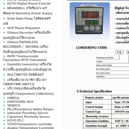
KOYO Digital Preset Counter
MEANWELL สวิทชิ่งเพาเวอร์
ซัพพลาย Switching Power Supply
Solid State Relay โซลิดสเตตรี
เลย์
SCR Power Regulator
Ohkura Recorder เครื่องบันทึก
อุณหภูมิแบบใช้กระดาษ
Ohkura PAPERLESS
RECORDER／ VM7000A เครื่อง
บันทึกอุณหภูมิแบบไม่ใช้กระดาษ
INOR Thermocouple
Transmitter /RTD Transmitter
Humidity transmitter เครื่องวัด
ความชื้น,อุณหภูมิและแปลงสัญญาณ
MULTIMETER มัลติมิเตอร์
เครื่องตั้งเวลา/นาฬิกาตั้งเวลา
TIMER/TIME SWITCH
บริการสอบเทียบเครื่องมือวัด
อุณหภูมิ (Temperature Calibration)
OMEGA
HANYOUNG NUX
SENECA
PILZ/Emergency Safety Relays
Inductive Proximity Sensor
Capacitive Proximity Sensor
KOYO PLC
TOHO/Temperature controller
Analog Temperature Controller