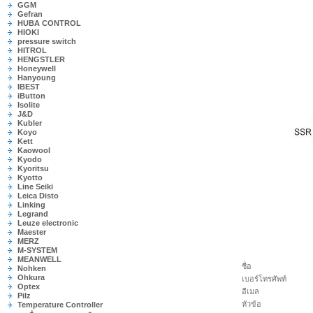
GGM
Gefran
HUBA CONTROL
HIOKI
pressure switch
HITROL
HENGSTLER
Honeywell
Hanyoung
IBEST
iButton
Isolite
J&D
Kubler
Koyo
Kett
Kaowool
Kyodo
Kyoritsu
Kyotto
Line Seiki
Leica Disto
Linking
Legrand
Leuze electronic
Maester
MERZ
M-SYSTEM
MEANWELL
ชื่อ
Nohken
Ohkura
เบอร์โทรศัพท์
Optex
อีเมล
Pilz
หัวข้อ
Temperature Controller