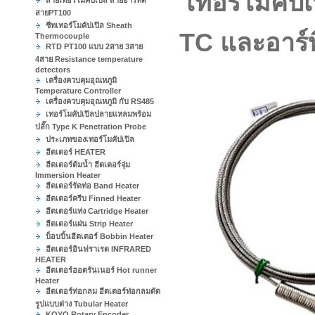
เทอร์โมคั
สายเทอร์โมคัปเปิล สายอาร์ทีดี
สายPT100
ชีทเทอร์โมคัปเปิล Sheath
TC และอาร์ที
Thermocouple
RTD PT100 แบบ 2สาย 3สาย
4สาย Resistance temperature
detectors
เครื่องควบคุมอุณหภูมิ
Temperature Controller
เครื่องควบคุมอุณหภูมิ กับ RS485
เทอร์โมคัปเปิลปลายแหลมพร้อม
ปลั๊ก Type K Penetration Probe
ประเภทของเทอร์โมคัปเปิล
ฮีตเตอร์ HEATER
ฮีตเตอร์ต้มน้ำ ฮีตเตอร์จุ่ม
Immersion Heater
ฮีตเตอร์รัดท่อ Band Heater
ฮีตเตอร์ครีบ Finned Heater
ฮีตเตอร์แท่ง Cartridge Heater
ฮีตเตอร์แผ่น Strip Heater
บ็อบบิ้นฮีตเตอร์ Bobbin Heater
ฮีตเตอร์อินฟราเรด INFRARED
HEATER
ฮีตเตอร์ฮอตรันเนอร์ Hot runner
Heater
ฮีตเตอร์ท่อกลม ฮีตเตอร์ท่อกลมดัด
รูปแบบต่าง Tubular Heater
KOYO Rotary Encoder