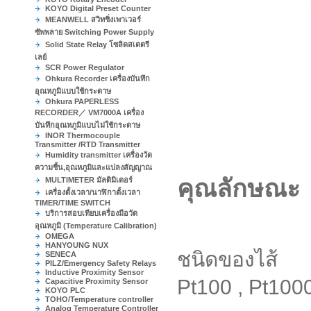
KOYO Digital Preset Counter
MEANWELL สวิทชิ่งเพาเวอร์
ซัพพลาย Switching Power Supply
Solid State Relay โซลิดสเตตรี
เลย์
SCR Power Regulator
Ohkura Recorder เครื่องบันทึก
อุณหภูมิแบบใช้กระดาษ
Ohkura PAPERLESS
RECORDER／ VM7000A เครื่อง
บันทึกอุณหภูมิแบบไม่ใช้กระดาษ
INOR Thermocouple
Transmitter /RTD Transmitter
Humidity transmitter เครื่องวัด
ความชื้น,อุณหภูมิและแปลงสัญญาณ
คุณลักษณะ
MULTIMETER มัลติมิเตอร์
เครื่องตั้งเวลา/นาฬิกาตั้งเวลา
TIMER/TIME SWITCH
บริการสอบเทียบเครื่องมือวัด
อุณหภูมิ (Temperature Calibration)
OMEGA
HANYOUNG NUX
ชนิดของไส้ 
SENECA
PILZ/Emergency Safety Relays
Inductive Proximity Sensor
Pt100 , Pt100
Capacitive Proximity Sensor
KOYO PLC
TOHO/Temperature controller
Analog Temperature Controller