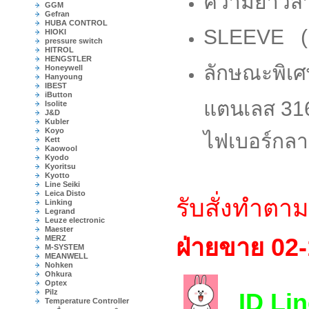
ความยาวสาย
GGM
Gefran
HUBA CONTROL
SLEEVE 
HIOKI
pressure switch
HITROL
HENGSTLER
ลักษณะพิเศ
Honeywell
Hanyoung
IBEST
iButton
แตนเลส 31
Isolite
J&D
Kubler
Koyo
ไฟเบอร์กล
Kett
Kaowool
Kyodo
Kyoritsu
Kyotto
Line Seiki
Leica Disto
รับสั่งทำต
Linking
Legrand
Leuze electronic
Maester
MERZ
ฝ่ายขาย
02
M-SYSTEM
MEANWELL
Nohken
Ohkura
Optex
Pilz
ID Lin
Temperature Controller