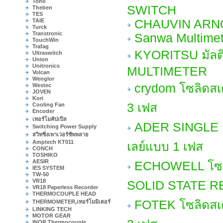
Toho
SWITCH
Theben
TES
TAIE
CHAUVIN ARN
Turck
Transtronic
Sanwa Multimet
TouchWin
Trafag
KYORITSU มัลต
Ultraswitch
Union
Unitronics
MULTIMETER
Volcan
Wenglor
crydom โซลิดสเ
Westec
JOVEN
Kori
3 เฟส
Cooling Fan
Encoder
เทอร์โมคัปเปิล
ADER SINGLE 
Switching Power Supply
สวิทชิ่งเพาเวอร์ซัพพลาย
Amptech KT011
เลย์แบบ 1 เฟส
CONCH
TOSHIKO
AESIR
ECHOWELL โซลิ
IES SYSTEM
TW-50
VR18
SOLID STATE RE
VR18 Paperless Recorder
THERMOCOUPLE HEAD
FOTEK โซลิดสเต
THERMOMETER,เทอร์โมมิเตอร์
LINKING TECH
MOTOR GEAR
INOR Thermocouple