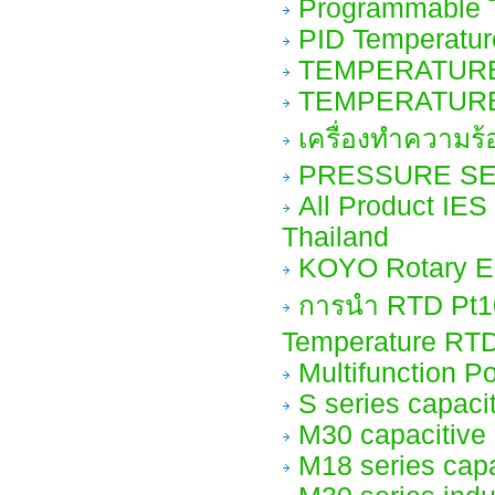
Programmable T
PID Temperature
TEMPERATUR
TEMPERATUR
เครื่องทำความร้
PRESSURE S
All Product IES
Thailand
KOYO Rotary E
การนำ RTD Pt10
Temperature RT
Multifunction P
S series capaci
M30 capacitive
M18 series cap