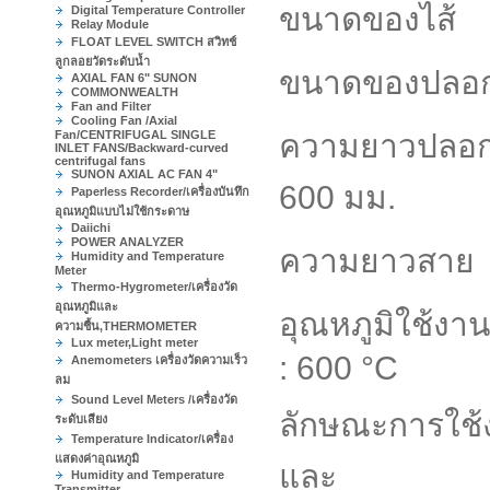
ขนาดของไส
Digital Temperature Controller
Relay Module
FLOAT LEVEL SWITCH สวิทช์
ลูกลอยวัดระดับน้ำ
ขนาดของปลอก
AXIAL FAN 6" SUNON
COMMONWEALTH
Fan and Filter
Cooling Fan /Axial
Fan/CENTRIFUGAL SINGLE
ความยาวปลอก
INLET FANS/Backward-curved
centrifugal fans
SUNON AXIAL AC FAN 4"
600 มม.
Paperless Recorder/เครื่องบันทึก
อุณหภูมิแบบไม่ใช้กระดาษ
Daiichi
POWER ANALYZER
ความยาวสาย :
Humidity and Temperature
Meter
Thermo-Hygrometer/เครื่องวัด
อุณหภูมิและ
อุณหภูมิใช้งาน
ความชื้น,THERMOMETER
Lux meter,Light meter
: 600 °C
Anemometers เครื่องวัดความเร็ว
ลม
Sound Level Meters /เครื่องวัด
ลักษณะการใช้
ระดับเสียง
Temperature Indicator/เครื่อง
แสดงค่าอุณหภูมิ
และ
Humidity and Temperature
Transmitter