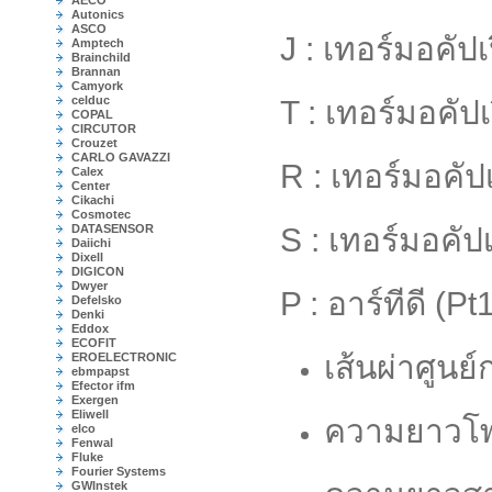
AECO
Autonics
ASCO
J : เทอร์มอคัป
Amptech
Brainchild
Brannan
Camyork
celduc
T : เทอร์มอคัป
COPAL
CIRCUTOR
Crouzet
CARLO GAVAZZI
R : เทอร์มอคัป
Calex
Center
Cikachi
Cosmotec
DATASENSOR
S : เทอร์มอคัป
Daiichi
Dixell
DIGICON
Dwyer
P : อาร์ทีดี (P
Defelsko
Denki
Eddox
ECOFIT
เส้นผ่าศูนย
EROELECTRONIC
ebmpapst
Efector ifm
Exergen
Eliwell
ความยาวโพ
elco
Fenwal
Fluke
Fourier Systems
GWInstek