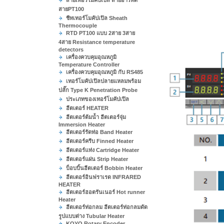
สายเทอร์โมคัปเปิล สายอาร์ทีดี
สายPT100
ชีทเทอร์โมคัปเปิล Sheath
Thermocouple
RTD PT100 แบบ 2สาย 3สาย
4สาย Resistance temperature
detectors
เครื่องควบคุมอุณหภูมิ
Temperature Controller
เครื่องควบคุมอุณหภูมิ กับ RS485
เทอร์โมคัปเปิลปลายแหลมพร้อม
ปลั๊ก Type K Penetration Probe
ประเภทของเทอร์โมคัปเปิล
ฮีตเตอร์ HEATER
ฮีตเตอร์ต้มน้ำ ฮีตเตอร์จุ่ม
Immersion Heater
ฮีตเตอร์รัดท่อ Band Heater
ฮีตเตอร์ครีบ Finned Heater
ฮีตเตอร์แท่ง Cartridge Heater
ฮีตเตอร์แผ่น Strip Heater
บ็อบบิ้นฮีตเตอร์ Bobbin Heater
ฮีตเตอร์อินฟราเรด INFRARED
HEATER
ฮีตเตอร์ฮอตรันเนอร์ Hot runner
Heater
ฮีตเตอร์ท่อกลม ฮีตเตอร์ท่อกลมดัด
รูปแบบต่าง Tubular Heater
KOYO Rotary Encoder