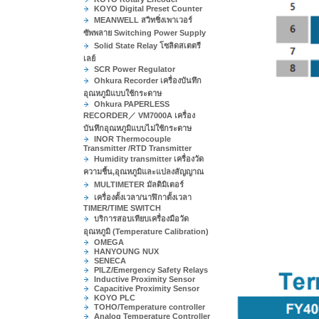
KOYO Digital Preset Counter
MEANWELL สวิทชิ่งเพาเวอร์
ซัพพลาย Switching Power Supply
Solid State Relay โซลิดสเตตรี
เลย์
SCR Power Regulator
Ohkura Recorder เครื่องบันทึก
อุณหภูมิแบบใช้กระดาษ
Ohkura PAPERLESS
RECORDER／ VM7000A เครื่อง
บันทึกอุณหภูมิแบบไม่ใช้กระดาษ
INOR Thermocouple
Transmitter /RTD Transmitter
Humidity transmitter เครื่องวัด
ความชื้น,อุณหภูมิและแปลงสัญญาณ
MULTIMETER มัลติมิเตอร์
เครื่องตั้งเวลา/นาฬิกาตั้งเวลา
TIMER/TIME SWITCH
บริการสอบเทียบเครื่องมือวัด
อุณหภูมิ (Temperature Calibration)
OMEGA
HANYOUNG NUX
SENECA
PILZ/Emergency Safety Relays
Inductive Proximity Sensor
Capacitive Proximity Sensor
KOYO PLC
TOHO/Temperature controller
Analog Temperature Controller