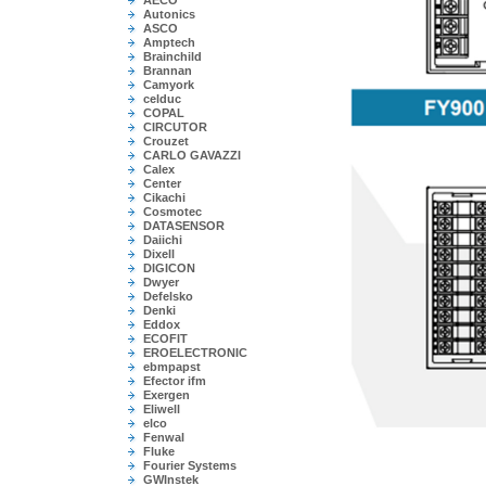
AECO
Autonics
ASCO
Amptech
Brainchild
Brannan
Camyork
celduc
COPAL
CIRCUTOR
Crouzet
CARLO GAVAZZI
Calex
Center
Cikachi
Cosmotec
DATASENSOR
Daiichi
Dixell
DIGICON
Dwyer
Defelsko
Denki
Eddox
ECOFIT
EROELECTRONIC
ebmpapst
Efector ifm
Exergen
Eliwell
elco
Fenwal
Fluke
Fourier Systems
GWInstek