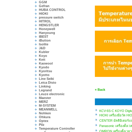
GGM
Gefran
HUBA CONTROL
HIOKI
pressure switch
HITROL
HENGSTLER
Honeywell
Hanyoung
IBEST
iButton
Isolite
J&D
Kubler
Koyo
Kett
Kaowool
Kyodo
Kyoritsu
Kyotto
Line Seiki
Leica Disto
Linking
« Back
Legrand
Leuze electronic
Maester
MERZ
M-SYSTEM
MEANWELL
KCV-6S-C KOYO Digita
Nohken
HIOKI เครื่องมือวัด HI
Ohkura
CENTER มัลติมิเตอร์
Optex
Pilz
Panasonic เครื่องตั้ง
Temperature Controller
OMRON เครื่องตั้งเวล