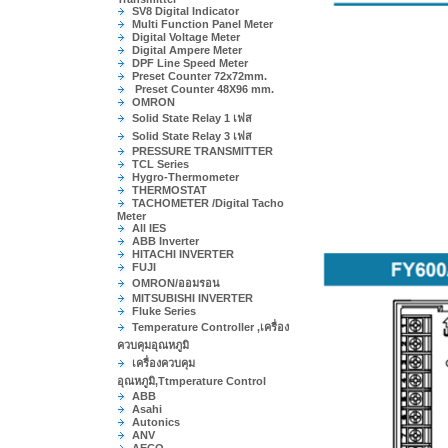
SV8 Digital Indicator
Multi Function Panel Meter
Digital Voltage Meter
Digital Ampere Meter
DPF Line Speed Meter
Preset Counter 72x72mm.
Preset Counter 48X96 mm.
OMRON
Solid State Relay 1 เฟส
Solid State Relay 3 เฟส
PRESSURE TRANSMITTER
TCL Series
Hygro-Thermometer
THERMOSTAT
TACHOMETER /Digital Tacho
Meter
All IES
ABB Inverter
HITACHI INVERTER
FUJI
OMRON/ออมรอน
MITSUBISHI INVERTER
Fluke Series
Temperature Controller ,เครื่อง
ควบคุมอุณหภูมิ
เครื่องควบคุม
อุณหภูมิ,Ttmperature Control
ABB
Asahi
Autonics
ANV