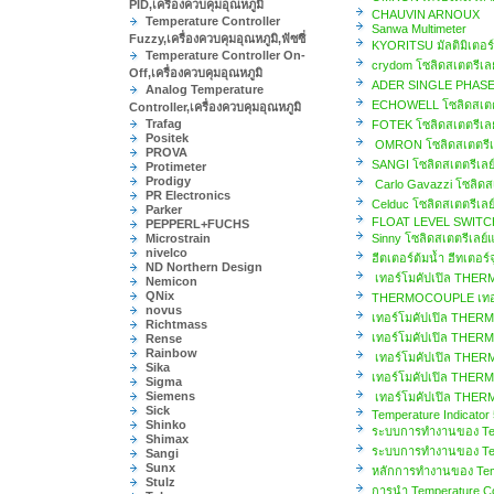
PID,เครื่องควบคุมอุณหภูมิ
CHAUVIN ARNOUX
Temperature Controller
Sanwa Multimeter
Fuzzy,เครื่องควบคุมอุณหภูมิ,ฟัซซี่
KYORITSU มัลติมิเต
Temperature Controller On-
crydom โซลิดสเตตรีเล
Off,เครื่องควบคุมอุณหภูมิ
ADER SINGLE PHASE 
Analog Temperature
ECHOWELL โซลิดสเตตร
Controller,เครื่องควบคุมอุณหภูมิ
Trafag
FOTEK โซลิดสเตตรีเลย
Positek
OMRON โซลิดสเตตรีเล
PROVA
SANGI โซลิดสเตตรีเลย
Protimeter
Prodigy
Carlo Gavazzi โซลิดส
PR Electronics
Celduc โซลิดสเตตรีเล
Parker
FLOAT LEVEL SWITC
PEPPERL+FUCHS
Microstrain
Sinny โซลิดสเตตรีเล
nivelco
ฮีตเตอร์ต้มน้ำ ฮีทเตอร์
ND Northern Design
เทอร์โมคัปเปิล THERM
Nemicon
QNix
THERMOCOUPLE เทอร์โ
novus
เทอร์โมคัปเปิล THERM
Richtmass
เทอร์โมคัปเปิล THERM
Rense
Rainbow
เทอร์โมคัปเปิล THERM
Sika
เทอร์โมคัปเปิล THERM
Sigma
Siemens
เทอร์โมคัปเปิล THERM
Sick
Temperature Indicator
Shinko
ระบบการทำงานของ Temp
Shimax
ระบบการทำงานของ Temp
Sangi
Sunx
หลักการทำงานของ Temp
Stulz
การนำ Temperature Con