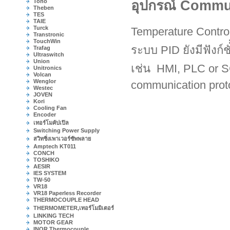
Toho
อุปกรณ์ Commu
Theben
TES
TAIE
Turck
Temperature Contro
Transtronic
TouchWin
ระบบ PID ยังมีฟังก์
Trafag
Ultraswitch
Union
เช่น HMI, PLC or 
Unitronics
Volcan
Wenglor
communication prot
Westec
JOVEN
Kori
Cooling Fan
Encoder
เทอร์โมคัปเปิล
Switching Power Supply
สวิทชิ่งเพาเวอร์ซัพพลาย
Amptech KT011
CONCH
TOSHIKO
AESIR
IES SYSTEM
TW-50
VR18
VR18 Paperless Recorder
THERMOCOUPLE HEAD
THERMOMETER,เทอร์โมมิเตอร์
LINKING TECH
MOTOR GEAR
INOR Thermocouple