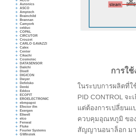
AECO
Autonics
ASCO
Amptech
Brainchild
Brannan
Camyork
celduc
COPAL
CIRCUTOR
Crouzet
CARLO GAVAZZI
Calex
Center
Cikachi
Cosmotec
DATASENSOR
Daiichi
การใช้
Dixell
DIGICON
Dwyer
Defelsko
ในระบบการผลิตที่ใช
Denki
Eddox
ECOFIT
PID CONTROL จะเก
EROELECTRONIC
ebmpapst
แต่ต้องการเปลี่ยนแป
Efector ifm
Exergen
Eliwell
ควบคุมอุณหภูมิ ของ
elco
Fenwal
Fluke
สัญญานอนาล็อก มาใ
Fourier Systems
GWInstek