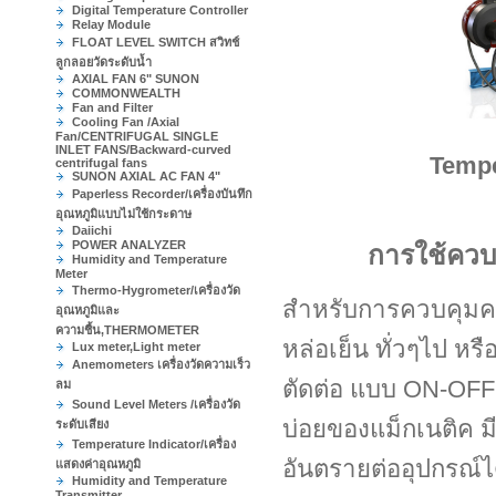
Digital Temperature Controller
Relay Module
FLOAT LEVEL SWITCH สวิทช์
ลูกลอยวัดระดับน้ำ
AXIAL FAN 6" SUNON
COMMONWEALTH
Fan and Filter
Cooling Fan /Axial
Fan/CENTRIFUGAL SINGLE
INLET FANS/Backward-curved
Tempe
centrifugal fans
SUNON AXIAL AC FAN 4"
Paperless Recorder/เครื่องบันทึก
อุณหภูมิแบบไม่ใช้กระดาษ
Daiichi
POWER ANALYZER
การใช้ควบคุมค
Humidity and Temperature
Meter
Thermo-Hygrometer/เครื่องวัด
สำหรับการควบคุมค
อุณหภูมิและ
ความชื้น,THERMOMETER
หล่อเย็น ทั่วๆไป ห
Lux meter,Light meter
Anemometers เครื่องวัดความเร็ว
ตัดต่อ แบบ ON-OFF
ลม
Sound Level Meters /เครื่องวัด
บ่อยของแม็กเนติค มี
ระดับเสียง
Temperature Indicator/เครื่อง
อันตรายต่ออุปกรณ์ไ
แสดงค่าอุณหภูมิ
Humidity and Temperature
Transmitter