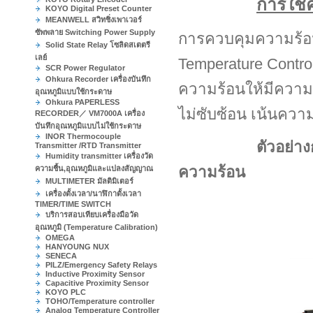
การใช้
KOYO Digital Preset Counter
MEANWELL สวิทชิ่งเพาเวอร์
ซัพพลาย Switching Power Supply
การควบคุมความร้อน 
Solid State Relay โซลิดสเตตรี
เลย์
Temperature Contr
SCR Power Regulator
Ohkura Recorder เครื่องบันทึก
ความร้อนให้มีความร้อ
อุณหภูมิแบบใช้กระดาษ
Ohkura PAPERLESS
ไม่ซับซ้อน เน้นควา
RECORDER／ VM7000A เครื่อง
บันทึกอุณหภูมิแบบไม่ใช้กระดาษ
INOR Thermocouple
ตัวอย่า
Transmitter /RTD Transmitter
Humidity transmitter เครื่องวัด
ความร้อน
ความชื้น,อุณหภูมิและแปลงสัญญาณ
MULTIMETER มัลติมิเตอร์
เครื่องตั้งเวลา/นาฬิกาตั้งเวลา
TIMER/TIME SWITCH
บริการสอบเทียบเครื่องมือวัด
อุณหภูมิ (Temperature Calibration)
OMEGA
HANYOUNG NUX
SENECA
PILZ/Emergency Safety Relays
Inductive Proximity Sensor
Capacitive Proximity Sensor
KOYO PLC
TOHO/Temperature controller
Analog Temperature Controller