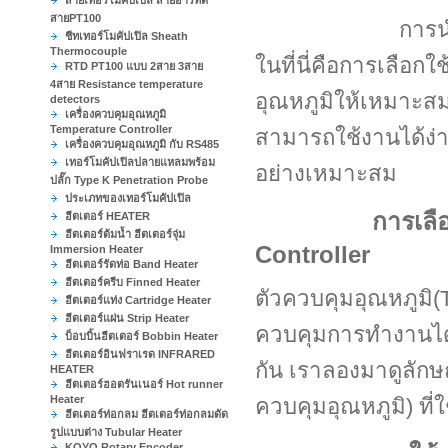
สายเทอร์โมคัปเปิล สายอาร์ทีดี
สายPT100
การน
ชีทเทอร์โมคัปเปิล Sheath
Thermocouple
ในที่นี่คือการเลือก
RTD PT100 แบบ 2สาย 3สาย
4สาย Resistance temperature
อุณหภูมิให้เหมาะสม
detectors
เครื่องควบคุมอุณหภูมิ
Temperature Controller
สามารถใช้งานได้ง่า
เครื่องควบคุมอุณหภูมิ กับ RS485
เทอร์โมคัปเปิลปลายแหลมพร้อม
อย่างเหมาะสม
ปลั๊ก Type K Penetration Probe
ประเภทของเทอร์โมคัปเปิล
การเล
ฮีตเตอร์ HEATER
ฮีตเตอร์ต้มน้ำ ฮีตเตอร์จุ่ม
Controller
Immersion Heater
ฮีตเตอร์รัดท่อ Band Heater
ฮีตเตอร์ครีบ Finned Heater
ตัวควบคุมอุณหภูมิ(
ฮีตเตอร์แท่ง Cartridge Heater
ฮีตเตอร์แผ่น Strip Heater
ควบคุมการทำงานได้
บ็อบบิ้นฮีตเตอร์ Bobbin Heater
ฮีตเตอร์อินฟราเรด INFRARED
กัน เราลองมาดูลักษณ
HEATER
ฮีตเตอร์ฮอตรันเนอร์ Hot runner
Heater
ควบคุมอุณหภูมิ) ที่ใ
ฮีตเตอร์ท่อกลม ฮีตเตอร์ท่อกลมดัด
รูปแบบต่าง Tubular Heater
KOYO Rotary Encoder