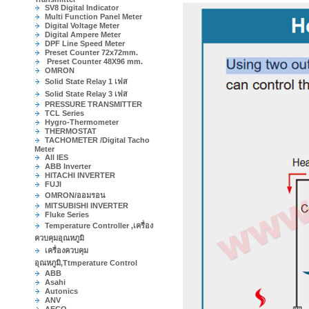
SV8 Digital Indicator
Multi Function Panel Meter
Digital Voltage Meter
Digital Ampere Meter
DPF Line Speed Meter
Preset Counter 72x72mm.
Preset Counter 48X96 mm.
OMRON
Solid State Relay 1 เฟส
Solid State Relay 3 เฟส
PRESSURE TRANSMITTER
TCL Series
Hygro-Thermometer
THERMOSTAT
TACHOMETER /Digital Tacho
Meter
All IES
ABB Inverter
HITACHI INVERTER
FUJI
OMRON/ออมรอน
MITSUBISHI INVERTER
Fluke Series
Temperature Controller ,เครื่อง
ควบคุมอุณหภูมิ
เครื่องควบคุม
อุณหภูมิ,Ttmperature Control
ABB
Asahi
Autonics
ANV