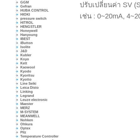
GGM
ปรับเปลี่ยนค่า SV
Gefran
HUBA CONTROL
เช่น : 0~20mA, 4~2
HIOKI
pressure switch
HITROL
HENGSTLER
Honeywell
Hanyoung
IBEST
iButton
Isolite
J&D
Kubler
Koyo
Kett
Kaowool
Kyodo
Kyoritsu
Kyotto
Line Seiki
Leica Disto
Linking
Legrand
Leuze electronic
Maester
MERZ
M-SYSTEM
MEANWELL
Nohken
Ohkura
Optex
Pilz
Temperature Controller